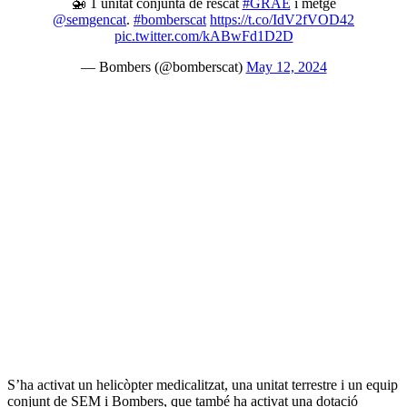
🚁 1 unitat conjunta de rescat
#GRAE
i metge
@semgencat
.
#bomberscat
https://t.co/IdV2fVOD42
pic.twitter.com/kABwFd1D2D
— Bombers (@bomberscat)
May 12, 2024
S’ha activat un helicòpter medicalitzat, una unitat terrestre i un equip
conjunt de SEM i Bombers, que també ha activat una dotació