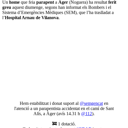
Un
home
que feia
parapent
a
Àger
(Noguera) ha resultat
ferit
greu
aquest diumenge, segons han informat els Bombers i el
Sistema d’Emergències Mèdiques (SEM), que l’ha traslladat a
l’
Hospital Arnau de Vilanova
.
Hem estabilitzat i donat suport al
@semgencat
en
l'atenció a un parapentista accidentat en el camí de Sant
Alís, a Àger (avís 14.31 h
@112
).
🚒 1 dotació.