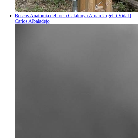
Boscos
Anatomia del foc a Catalunya
Arnau Urgell i Vidal |
Carlos Albaladejo