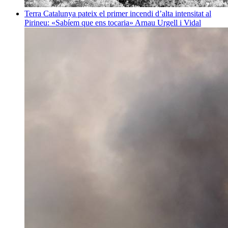
Terra
Catalunya pateix el primer incendi d’alta intensitat al
Pirineu: «Sabíem que ens tocaria»
Arnau Urgell i Vidal