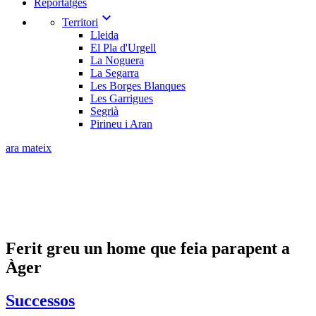
Reportatges
expand_more
Territori
Lleida
El Pla d'Urgell
La Noguera
La Segarra
Les Borges Blanques
Les Garrigues
Segrià
Pirineu i Aran
ara mateix
Ferit greu un home que feia parapent a
Àger
Successos