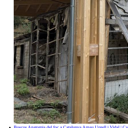
Boscos
Anatomia del foc a Catalunya
Arnau Urgell i Vidal | Ca