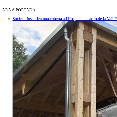
ARA A PORTADA
Societat
Instal·len una coberta a l'Hospital de cartró de la Vall F