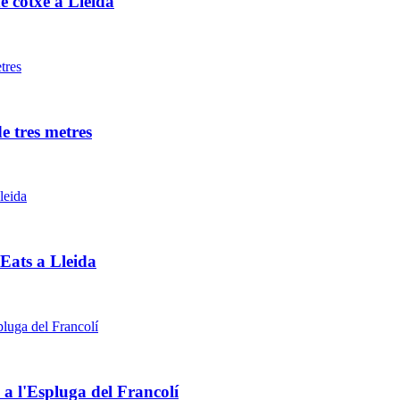
e cotxe a Lleida
e tres metres
 Eats a Lleida
 a l'Espluga del Francolí