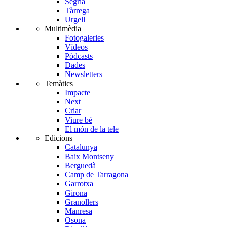
Segrià
Tàrrega
Urgell
Multimèdia
Fotogaleries
Vídeos
Pòdcasts
Dades
Newsletters
Temàtics
Impacte
Next
Criar
Viure bé
El món de la tele
Edicions
Catalunya
Baix Montseny
Berguedà
Camp de Tarragona
Garrotxa
Girona
Granollers
Manresa
Osona