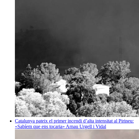
Catalunya pateix el primer incendi d’alta intensitat al Pirineu:
«Sabíem que ens tocaria»
Arnau Urgell i Vidal