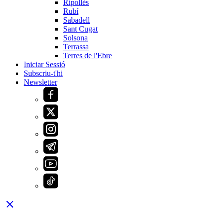
Ripollès
Rubí
Sabadell
Sant Cugat
Solsona
Terrassa
Terres de l'Ebre
Iniciar Sessió
Subscriu-t'hi
Newsletter
close