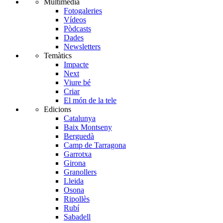
Multimèdia
Fotogaleries
Vídeos
Pòdcasts
Dades
Newsletters
Temàtics
Impacte
Next
Viure bé
Criar
El món de la tele
Edicions
Catalunya
Baix Montseny
Berguedà
Camp de Tarragona
Garrotxa
Girona
Granollers
Lleida
Osona
Ripollès
Rubí
Sabadell