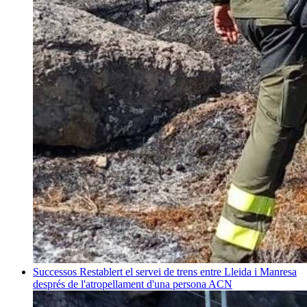
Successos
Restablert el servei de trens entre Lleida i Manresa
després de l'atropellament d'una persona
ACN