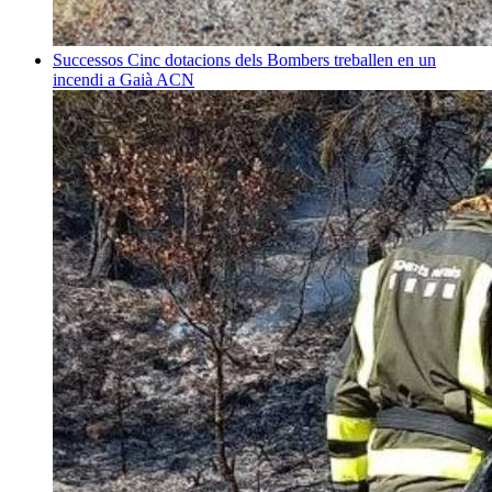
Successos
Cinc dotacions dels Bombers treballen en un
incendi a Gaià
ACN