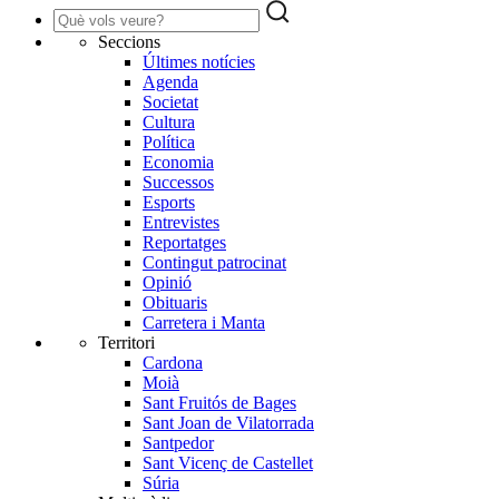
Seccions
Últimes notícies
Agenda
Societat
Cultura
Política
Economia
Successos
Esports
Entrevistes
Reportatges
Contingut patrocinat
Opinió
Obituaris
Carretera i Manta
Territori
Cardona
Moià
Sant Fruitós de Bages
Sant Joan de Vilatorrada
Santpedor
Sant Vicenç de Castellet
Súria