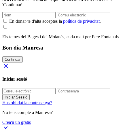
'Continuar'.
En donar-te d'alta acceptes la
política de privacitat
.
Els temes del Bages i del Moianès, cada matí per Pere Fontanals
Bon dia Manresa
Continuar
close
Iniciar sessió
Iniciar Sessió
Has oblidat la contrasenya?
No tens compte a Manresa?
Crea'n un gratis
close