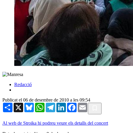
Redacció
Publicat el 06 de desembre de 2010 a les 09:54
Share
X
Bluesky
WhatsApp
Telegram
LinkedIn
Facebook
Email
Al web de Stroika hi podreu veure els detalls del concert