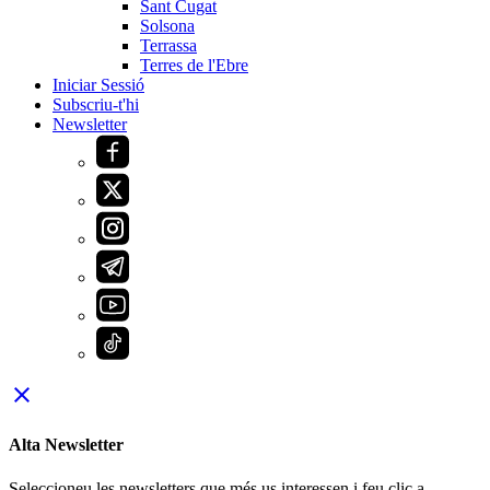
Sant Cugat
Solsona
Terrassa
Terres de l'Ebre
Iniciar Sessió
Subscriu-t'hi
Newsletter
close
Alta Newsletter
Seleccioneu les newsletters que més us interessen i feu clic a