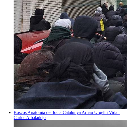
Boscos
Anatomia del foc a Catalunya
Arnau Urgell i Vidal |
Carlos Albaladejo