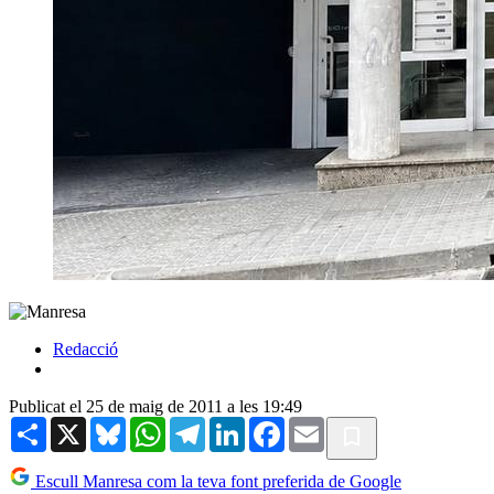
Redacció
Publicat el 25 de maig de 2011 a les 19:49
Share
X
Bluesky
WhatsApp
Telegram
LinkedIn
Facebook
Email
Escull Manresa com la teva font preferida de Google