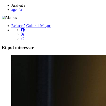
Arxivat a
agenda
Redacció
Cultura i Mitjans
Et pot interessar