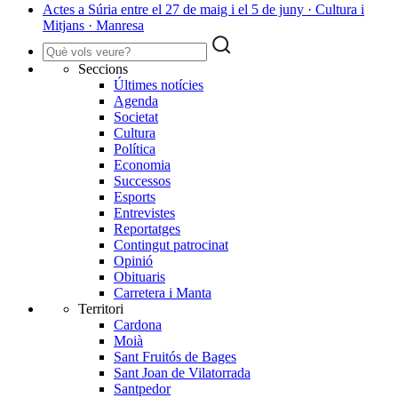
Actes a Súria entre el 27 de maig i el 5 de juny · Cultura i
Mitjans · Manresa
Seccions
Últimes notícies
Agenda
Societat
Cultura
Política
Economia
Successos
Esports
Entrevistes
Reportatges
Contingut patrocinat
Opinió
Obituaris
Carretera i Manta
Territori
Cardona
Moià
Sant Fruitós de Bages
Sant Joan de Vilatorrada
Santpedor