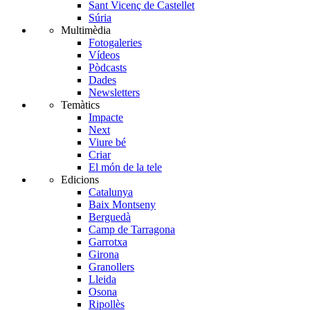
Sant Vicenç de Castellet
Súria
Multimèdia
Fotogaleries
Vídeos
Pòdcasts
Dades
Newsletters
Temàtics
Impacte
Next
Viure bé
Criar
El món de la tele
Edicions
Catalunya
Baix Montseny
Berguedà
Camp de Tarragona
Garrotxa
Girona
Granollers
Lleida
Osona
Ripollès