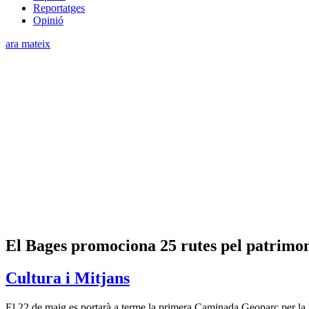
Reportatges
Opinió
ara mateix
El Bages promociona 25 rutes pel patrimon
Cultura i Mitjans
El 22 de maig es portarà a terme la primera Caminada Geoparc per la