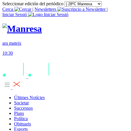
Seleccionar edición del periódico
Cerca
|
Newsletters
|
Iniciar Sessió
ara mateix
10:30
Últimes Notícies
Societat
Successos
Plans
Política
Obituaris
Esports