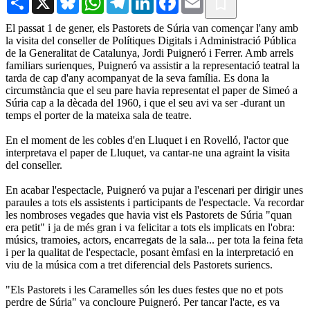
El passat 1 de gener, els Pastorets de Súria van començar l'any amb
la visita del conseller de Polítiques Digitals i Administració Pública
de la Generalitat de Catalunya, Jordi Puigneró i Ferrer. Amb arrels
familiars surienques, Puigneró va assistir a la representació teatral la
tarda de cap d'any acompanyat de la seva família. Es dona la
circumstància que el seu pare havia representat el paper de Simeó a
Súria cap a la dècada del 1960, i que el seu avi va ser -durant un
temps el porter de la mateixa sala de teatre.
En el moment de les cobles d'en Lluquet i en Rovelló, l'actor que
interpretava el paper de Lluquet, va cantar-ne una agraint la visita
del conseller.
En acabar l'espectacle, Puigneró va pujar a l'escenari per dirigir unes
paraules a tots els assistents i participants de l'espectacle. Va recordar
les nombroses vegades que havia vist els Pastorets de Súria "quan
era petit" i ja de més gran i va felicitar a tots els implicats en l'obra:
músics, tramoies, actors, encarregats de la sala... per tota la feina feta
i per la qualitat de l'espectacle, posant èmfasi en la interpretació en
viu de la música com a tret diferencial dels Pastorets suriencs.
"Els Pastorets i les Caramelles són les dues festes que no et pots
perdre de Súria" va concloure Puigneró. Per tancar l'acte, es va