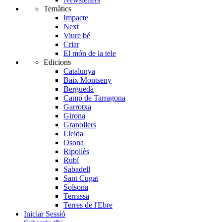
Temàtics
Impacte
Next
Viure bé
Criar
El món de la tele
Edicions
Catalunya
Baix Montseny
Berguedà
Camp de Tarragona
Garrotxa
Girona
Granollers
Lleida
Osona
Ripollès
Rubí
Sabadell
Sant Cugat
Solsona
Terrassa
Terres de l'Ebre
Iniciar Sessió