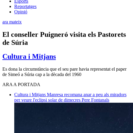
Esports
Reportatges
Opinió
ara mateix
El conseller Puigneró visita els Pastorets
de Súria
Cultura i Mitjans
Es dona la circumstància que el seu pare havia representat el paper
de Simeó a Súria cap a la dècada del 1960
ARA A PORTADA
Cultura i Mitjans
Manresa recomana anar a peu als miradors
per veure l'eclipsi solar de dimecres
Pere Fontanals