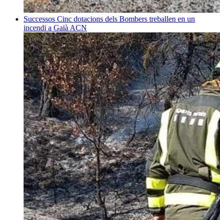
Successos
Cinc dotacions dels Bombers treballen en un
incendi a Gaià
ACN