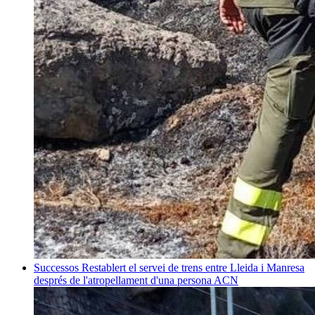
Successos
Restablert el servei de trens entre Lleida i Manresa
després de l'atropellament d'una persona
ACN