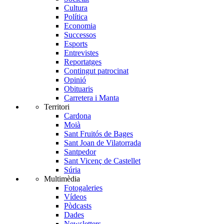
Cultura
Política
Economia
Successos
Esports
Entrevistes
Reportatges
Contingut patrocinat
Opinió
Obituaris
Carretera i Manta
Territori
Cardona
Moià
Sant Fruitós de Bages
Sant Joan de Vilatorrada
Santpedor
Sant Vicenç de Castellet
Súria
Multimèdia
Fotogaleries
Vídeos
Pòdcasts
Dades
Newsletters