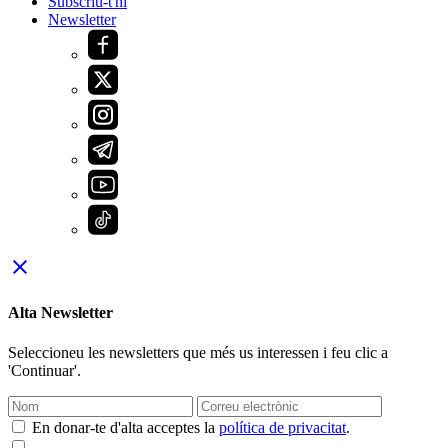
Subscriu-t'hi
Newsletter
close
Alta Newsletter
Seleccioneu les newsletters que més us interessen i feu clic a
'Continuar'.
En donar-te d'alta acceptes la
política de privacitat
.