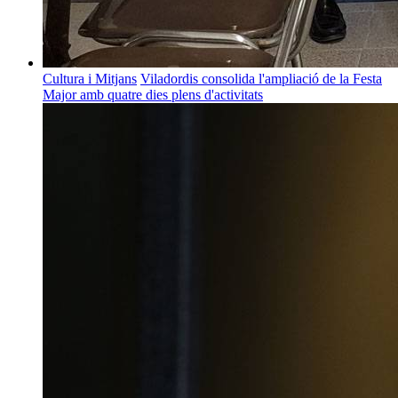
Cultura i Mitjans
Viladordis consolida l'ampliació de la Festa
Major amb quatre dies plens d'activitats