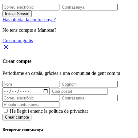
Iniciar Sessió
Has oblidat la contrasenya?
No tens compte a Manresa?
Crea'n un gratis
close
Crear compte
Periodisme
en català
, gràcies a una comunitat de gent com tu
He llegit i entenc la política de privacitat
Crear compte
Recuperar contrasenya