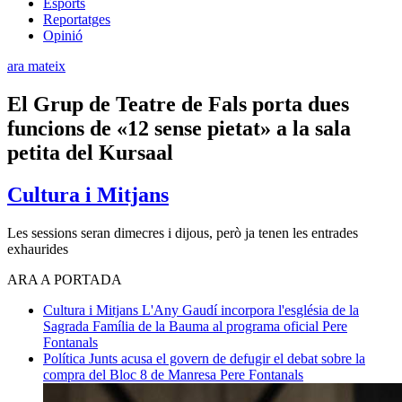
Esports
Reportatges
Opinió
ara mateix
El Grup de Teatre de Fals porta dues
funcions de «12 sense pietat» a la sala
petita del Kursaal
Cultura i Mitjans
Les sessions seran dimecres i dijous, però ja tenen les entrades
exhaurides
ARA A PORTADA
Cultura i Mitjans
L'Any Gaudí incorpora l'església de la
Sagrada Família de la Bauma al programa oficial
Pere
Fontanals
Política
Junts acusa el govern de defugir el debat sobre la
compra del Bloc 8 de Manresa
Pere Fontanals