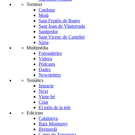
Territori
Cardona
Moià
Sant Fruitós de Bages
Sant Joan de Vilatorrada
Santpedor
Sant Vicenç de Castellet
Súria
Multimèdia
Fotogaleries
Vídeos
Pòdcasts
Dades
Newsletters
Temàtics
Impacte
Next
Viure bé
Criar
El món de la tele
Edicions
Catalunya
Baix Montseny
Berguedà
Camp de Tarragona