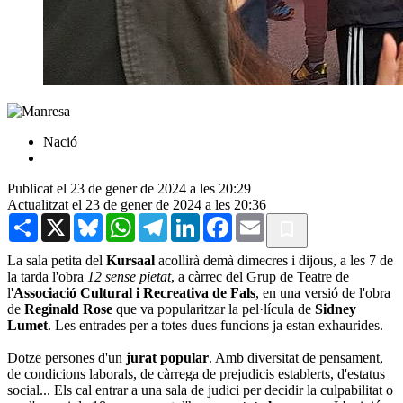
Nació
Publicat el 23 de gener de 2024 a les 20:29
Actualitzat el 23 de gener de 2024 a les 20:36
Share
X
Bluesky
WhatsApp
Telegram
LinkedIn
Facebook
Email
La sala petita del
Kursaal
acollirà demà dimecres i dijous, a les 7 de
la tarda l'obra
12 sense pietat
, a càrrec del Grup de Teatre de
l'
Associació Cultural i Recreativa de Fals
, en una versió de l'obra
de
Reginald Rose
que va popularitzar la pel·lícula de
Sidney
Lumet
. Les entrades per a totes dues funcions ja estan exhaurides.
Dotze persones d'un
jurat popular
. Amb diversitat de pensament,
de condicions laborals, de càrrega de prejudicis establerts, d'estatus
social... Els cal entrar a una sala de judici per decidir la culpabilitat o