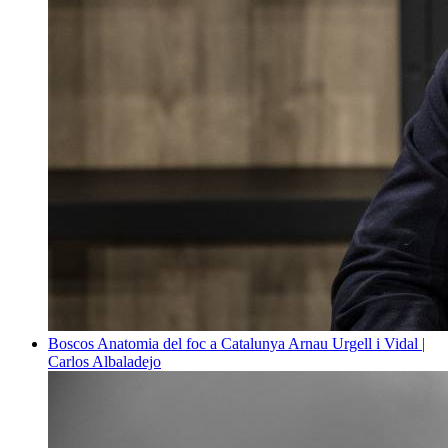
Boscos
Anatomia del foc a Catalunya
Arnau Urgell i Vidal |
Carlos Albaladejo