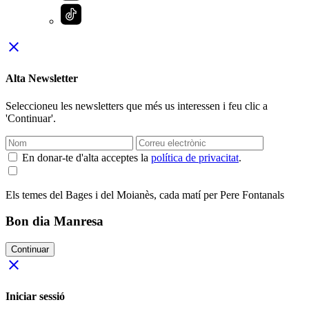
close
Alta Newsletter
Seleccioneu les newsletters que més us interessen i feu clic a
'Continuar'.
En donar-te d'alta acceptes la
política de privacitat
.
Els temes del Bages i del Moianès, cada matí per Pere Fontanals
Bon dia Manresa
Continuar
close
Iniciar sessió