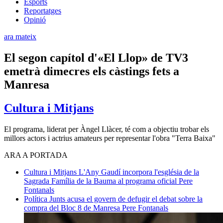
Esports
Reportatges
Opinió
ara mateix
El segon capítol d'«El Llop» de TV3
emetrà dimecres els càstings fets a
Manresa
Cultura i Mitjans
El programa, liderat per Àngel Llàcer, té com a objectiu trobar els
millors actors i actrius amateurs per representar l'obra "Terra Baixa"
ARA A PORTADA
Cultura i Mitjans
L'Any Gaudí incorpora l'església de la
Sagrada Família de la Bauma al programa oficial
Pere
Fontanals
Política
Junts acusa el govern de defugir el debat sobre la
compra del Bloc 8 de Manresa
Pere Fontanals