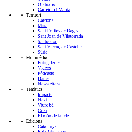
Obituaris
Carretera i Manta
Territori
Cardona
Moià
Sant Fruitós de Bages
Sant Joan de Vilatorrada
Santpedor
Sant Vicenç de Castellet
Súria
Multimèdia
Fotogaleries
Vídeos
Pòdcasts
Dades
Newsletters
Temàtics
Impacte
Next
Viure bé
Criar
El món de la tele
Edicions
Catalunya
Baix Montseny