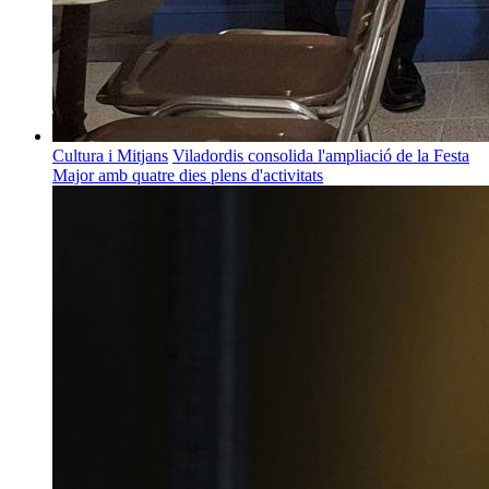
Cultura i Mitjans
Viladordis consolida l'ampliació de la Festa
Major amb quatre dies plens d'activitats