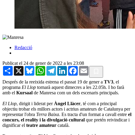
Redacció
Publicat el 24 de gener de 2022 a les 23:08
Share
X
Bluesky
WhatsApp
Telegram
LinkedIn
Facebook
Email
Després de la reeixida estrena el passat 19 de gener a
TV3
, el
programa
El Llop
tornarà aquest dimecres a les 22.05h. I ho farà
amb el
Kursaal
de Manresa com un dels escenaris principals.
El Llop
, dirigit i liderat per
Àngel Llàcer
, té com a principal
objectiu trobar els millors actors i actrius amateurs de Catalunya per
representar l'obra
Terra Baixa
. Es tracta d'un format a cavall entre
el
concurs, el reality i la divulgació cultural
que pretén reivindicar i
dignificar el
teatre amateur
català.