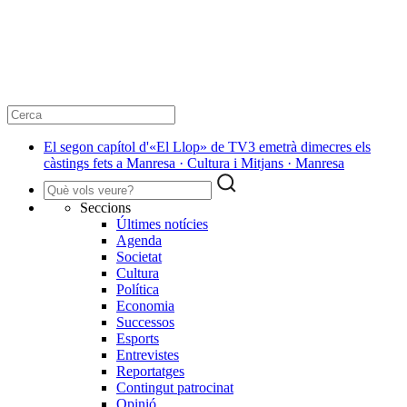
El segon capítol d'«El Llop» de TV3 emetrà dimecres els
càstings fets a Manresa · Cultura i Mitjans · Manresa
Seccions
Últimes notícies
Agenda
Societat
Cultura
Política
Economia
Successos
Esports
Entrevistes
Reportatges
Contingut patrocinat
Opinió