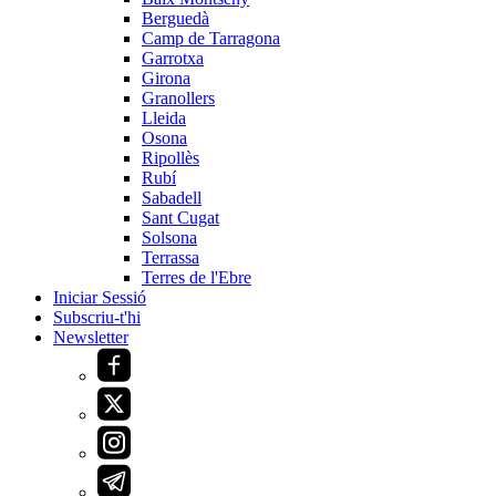
Berguedà
Camp de Tarragona
Garrotxa
Girona
Granollers
Lleida
Osona
Ripollès
Rubí
Sabadell
Sant Cugat
Solsona
Terrassa
Terres de l'Ebre
Iniciar Sessió
Subscriu-t'hi
Newsletter