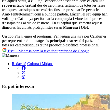
En aquest sentit, a
El Llop
l'espectador descobrirà com es crea una
representació teatral
des de zero i serà testimoni de totes les fases
tècniques i artístiques necessàries fins a representar l'espectacle.
Amb l'entreteniment com a punt de partida, Llàcer i el seu equip han
voltat per Catalunya per formar la companyia i viure tot el procés
d'assajos fins al dia de l'estrena. En el capítol que s'emetrà aquest
dimecres les ciutats protagonistes seran
Manresa
i
Olot
.
Un cop s'hagi emès el programa, s'engegarà una gira per Catalunya
per representar el muntatge als
principals teatres del país
, amb
totes les característiques d'una producció escènica professional.
Escull Manresa com la teva font preferida de Google
Redacció
Cultura i Mitjans
Et pot interessar