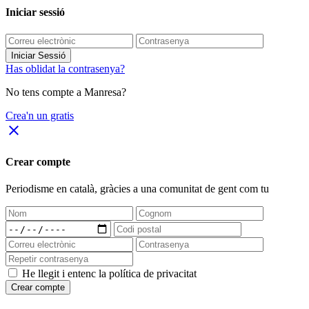
Iniciar sessió
Iniciar Sessió
Has oblidat la contrasenya?
No tens compte a Manresa?
Crea'n un gratis
close
Crear compte
Periodisme
en català
, gràcies a una comunitat de gent com tu
He llegit i entenc la política de privacitat
Crear compte