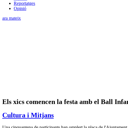
Reportatges
Opinió
ara mateix
Els xics comencen la festa amb el Ball Infa
Cultura i Mitjans
Una cinquantena de participants han omplert la plaça de l'Ajuntament