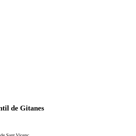
ntil de Gitanes
 de Sant Vicenç