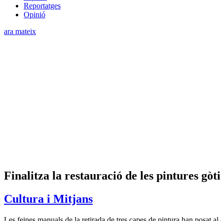
Reportatges
Opinió
ara mateix
Finalitza la restauració de les pintures gò
Cultura i Mitjans
Les feines manuals de la retirada de tres capes de pintura han posat al 