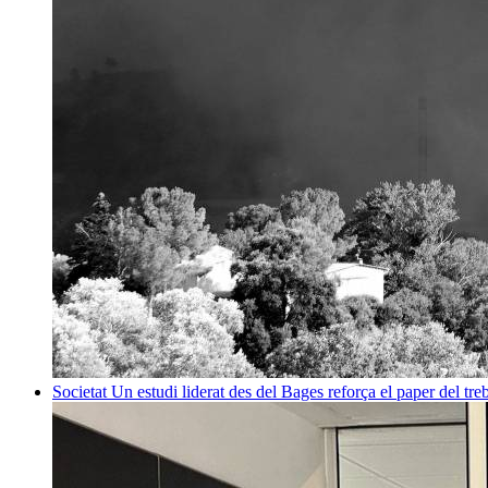
Societat
Un estudi liderat des del Bages reforça el paper del treb