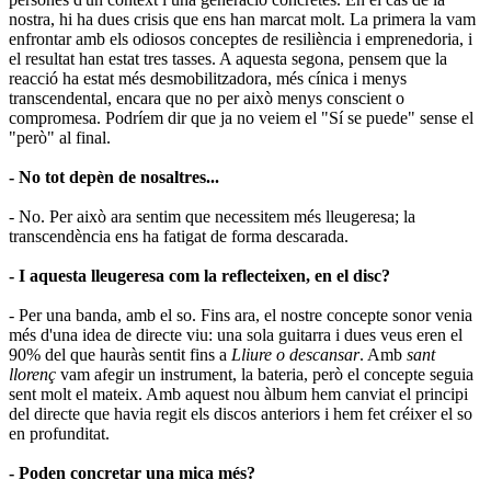
nostra, hi ha dues crisis que ens han marcat molt. La primera la vam
enfrontar amb els odiosos conceptes de resiliència i emprenedoria, i
el resultat han estat tres tasses. A aquesta segona, pensem que la
reacció ha estat més desmobilitzadora, més cínica i menys
transcendental, encara que no per això menys conscient o
compromesa. Podríem dir que ja no veiem el "Sí se puede" sense el
"però" al final.
- No tot depèn de nosaltres...
- No. Per això ara sentim que necessitem més lleugeresa; la
transcendència ens ha fatigat de forma descarada.
- I aquesta lleugeresa com la reflecteixen, en el disc?
- Per una banda, amb el so. Fins ara, el nostre concepte sonor venia
més d'una idea de directe viu: una sola guitarra i dues veus eren el
90% del que hauràs sentit fins a
Lliure o descansar
. Amb
sant
llorenç
vam afegir un instrument, la bateria, però el concepte seguia
sent molt el mateix. Amb aquest nou àlbum hem canviat el principi
del directe que havia regit els discos anteriors i hem fet créixer el so
en profunditat.
- Poden concretar una mica més?