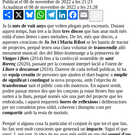
Publicat el 08 de novembre de 2022 a les 21:23
Actualitzat el 08 de novembre de 2022 a les 21:28
Share
X
Bluesky
WhatsApp
Telegram
LinkedIn
Facebook
Email
Ja fa
més de vuit anys
que volten plegats pels escenaris. Durant
aquest temps, han tret a la llum
tres discos
que han anat molt més
enllà d'unes lletres i unes melodies. De fet, més que discos, a
aquestes creacions de
Jo Jet i Maria Ribot
se les hauria de tractar
de projectes, perquè tenen una clara voluntat de
transcendir
allò
merament musical: des del llibre-homenatge a la primavera de
Viatges i flors
(2014) fins a la confecció sostenible de
sant
llorenç
(2020), passant per la constant interpel·lació a l'oient de
Lliure o descansar
(2016). Darrere de cada treball publicat, hi ha
un
equip creatiu
de persones que ajuden el duet bagenc a
omplir
de significat i contingut
la nova proposta, amb l'objectiu de
transformar
tant el públic com ells mateixos. En aquest sentit,
poden passar mesos des que les cançons ja estan llestes fins que
surten a la llum, perquè només són una part del projecte que les
embolcalla, i aquest requereix
hores de reflexions
i deliberacions
per ser considerat prou sòlid, coherent i disruptiu com per
compartir
amb la resta de mortals.
Perquè si alguna cosa fa particular el conjunt és que tot el que fan,
ho fan sent molt conscients que generarà un
impacte
. Sigui el que
sigui. I, per tant, la idea de no anar més enllà en pro del
somni d'un