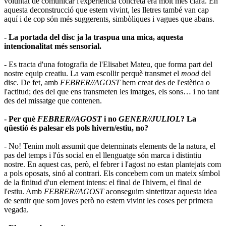
voluntat de comunicar l'experiència concreta era molt més clara. En
aquesta deconstrucció que estem vivint, les lletres també van cap
aquí i de cop són més suggerents, simbòliques i vagues que abans.
- La portada del disc ja la traspua una mica, aquesta
intencionalitat més sensorial.
- Es tracta d'una fotografia de l'Elisabet Mateu, que forma part del
nostre equip creatiu. La vam escollir perquè transmet el
mood
del
disc. De fet, amb
FEBRER//AGOST
hem creat des de l'estètica o
l'actitud; des del que ens transmeten les imatges, els sons… i no tant
des del missatge que contenen.
- Per què
FEBRER//AGOST
i no
GENER//JULIOL
? La
qüestió és palesar els pols hivern/estiu, no?
- No! Tenim molt assumit que determinats elements de la natura, el
pas del temps i l'ús social en el llenguatge són marca i distintiu
nostre. En aquest cas, però, el febrer i l'agost no estan plantejats com
a pols oposats, sinó al contrari. Els concebem com un mateix símbol
de la finitud d'un element intens: el final de l'hivern, el final de
l'estiu. Amb
FEBRER//AGOST
aconseguim sintetitzar aquesta idea
de sentir que som joves però no estem vivint les coses per primera
vegada.