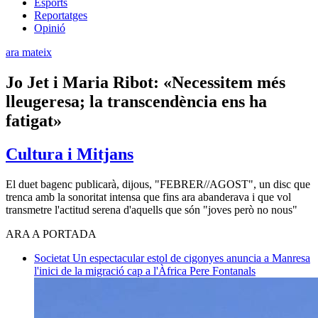
Esports
Reportatges
Opinió
ara mateix
Jo Jet i Maria Ribot: «Necessitem més
lleugeresa; la transcendència ens ha
fatigat»
Cultura i Mitjans
El duet bagenc publicarà, dijous, "FEBRER//AGOST", un disc que
trenca amb la sonoritat intensa que fins ara abanderava i que vol
transmetre l'actitud serena d'aquells que són "joves però no nous"
ARA A PORTADA
Societat
Un espectacular estol de cigonyes anuncia a Manresa
l'inici de la migració cap a l'Àfrica
Pere Fontanals