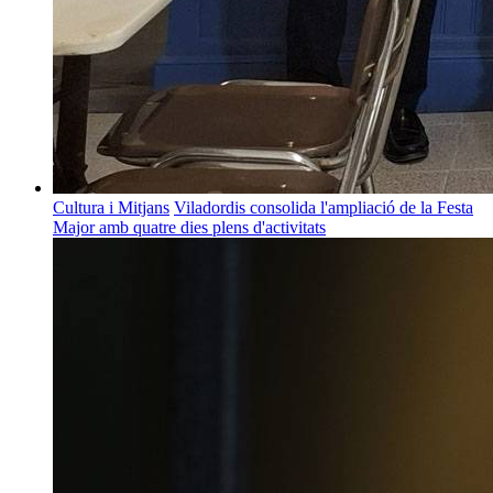
Cultura i Mitjans
Viladordis consolida l'ampliació de la Festa
Major amb quatre dies plens d'activitats