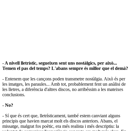
- A nivell lletrístic, segueixen sent uns nostàlgics, per això...
Temen el pas del temps? L'abans sempre és millor que el demà?
- Entenem que les cançons poden transmetre nostàlgia. Això és per
les imatges, les paraules... Amb tot, probablement fent un anàlisi de
les lletres, a diferència d'altres discos, no arribéssim a les mateixes
conclusions.
- No?
- Sí que és cert que, lletrísticament, també estem canviant alguns
principis que havien marcat molt els discos anteriors. Abans, el
missatge, malgrat fos poètic, era més realista i més descriptiu: la