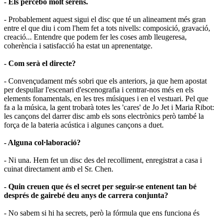
- Els percebo molt serens.
- Probablement aquest sigui el disc que té un alineament més gran
entre el que diu i com l'hem fet a tots nivells: composició, gravació,
creació... Entendre que podem fer les coses amb lleugeresa,
coherència i satisfacció ha estat un aprenentatge.
- Com serà el directe?
- Convençudament més sobri que els anteriors, ja que hem apostat
per despullar l'escenari d'escenografia i centrar-nos més en els
elements fonamentals, en les tres músiques i en el vestuari. Pel que
fa a la música, la gent trobarà totes les 'cares' de Jo Jet i Maria Ribot:
les cançons del darrer disc amb els sons electrònics però també la
força de la bateria acústica i algunes cançons a duet.
- Alguna col·laboració?
- Ni una. Hem fet un disc des del recolliment, enregistrat a casa i
cuinat directament amb el Sr. Chen.
- Quin creuen que és el secret per seguir-se entenent tan bé
després de gairebé deu anys de carrera conjunta?
- No sabem si hi ha secrets, però la fórmula que ens funciona és