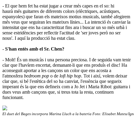
- El que hem fet ha estat jugar a crear més capes en el so: hi
haurà més guitarres de diferents colors (elèctriques, acústiques,
espanyoles) que faran els mateixos motius musicals, també afegirem
més veus que seguiran les mateixes línies... La intenció és canviar la
intensitat que ens ha caracteritzat fins ara i buscar un so més urbà i
sense estridències per reflectir l'actitud de 'ser joves però no ser
nous'. I aquí la producció ha estat clau.
- S'han entès amb el Sr. Chen?
- Molt! És un musicàs i una persona preciosa. I de seguida vam tenir
clar que l'havíem encertat, demanant-li que ens produís el disc! Ha
aconseguit aportar a les cançons un color que ens acosta a
l'atmosfera
bedroom pop
o de
lofi hip hop
. Tot i així, volem deixar
clar que, si bé l'estètica del so ha canviat, l'essència que segueix
imperant és la que ens defineix com a Jo Jet i Maria Ribot: guitarra i
dues veus amb cançons que, si treus tota la resta, continuen
funcionant.
El duet del Bages incorpora Marina Lluch a la bateria Foto: Elisabet Mateu/Ign