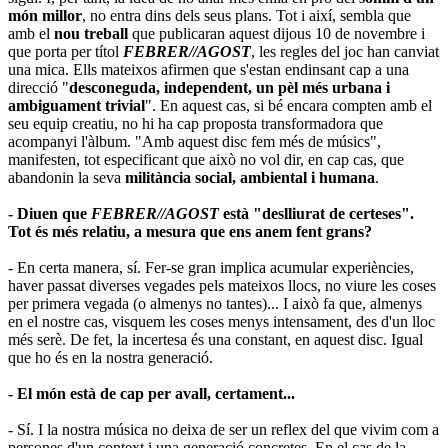
món millor
, no entra dins dels seus plans. Tot i així, sembla que
amb el
nou treball
que publicaran aquest dijous 10 de novembre i
que porta per títol
FEBRER//AGOST
, les regles del joc han canviat
una mica. Ells mateixos afirmen que s'estan endinsant cap a una
direcció "
desconeguda, independent, un pèl més urbana i
ambiguament trivial
". En aquest cas, si bé encara compten amb el
seu equip creatiu, no hi ha cap proposta transformadora que
acompanyi l'àlbum. "Amb aquest disc fem més de músics",
manifesten, tot especificant que això no vol dir, en cap cas, que
abandonin la seva
militància social, ambiental i humana
.
- Diuen que
FEBRER//AGOST
està "deslliurat de certeses".
Tot és més relatiu, a mesura que ens anem fent grans?
- En certa manera, sí. Fer-se gran implica acumular experiències,
haver passat diverses vegades pels mateixos llocs, no viure les coses
per primera vegada (o almenys no tantes)... I això fa que, almenys
en el nostre cas, visquem les coses menys intensament, des d'un lloc
més serè. De fet, la incertesa és una constant, en aquest disc. Igual
que ho és en la nostra generació.
- El món està de cap per avall, certament...
- Sí. I la nostra música no deixa de ser un reflex del que vivim com a
persones d'un context i una generació concretes. En el cas de la