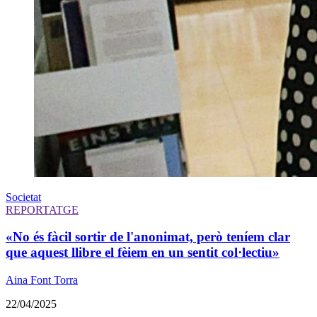
Societat
REPORTATGE
«No és fàcil sortir de l'anonimat, però teníem clar
que aquest llibre el fèiem en un sentit col·lectiu»
Aina Font Torra
22/04/2025