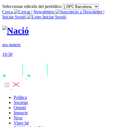
Seleccionar edición del periódico
Cerca
|
Newsletters
|
Iniciar Sessió
ara mateix
10:30
Política
Societat
Opinió
Impacte
Next
Viure bé