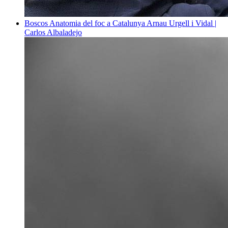
Boscos
Anatomia del foc a Catalunya
Arnau Urgell i Vidal |
Carlos Albaladejo