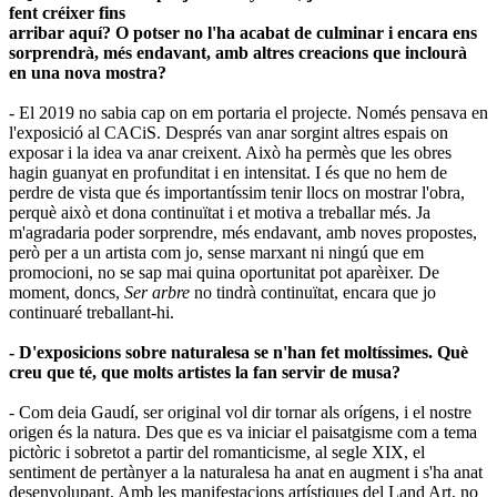
fent créixer fins
arribar aquí? O potser no l'ha acabat de culminar i encara ens
sorprendrà, més endavant, amb altres creacions que inclourà
en una nova mostra?
- El 2019 no sabia cap on em portaria el projecte. Només pensava en
l'exposició al CACiS. Després van anar sorgint altres espais on
exposar i la idea va anar creixent. Això ha permès que les obres
hagin guanyat en profunditat i en intensitat. I és que no hem de
perdre de vista que és importantíssim tenir llocs on mostrar l'obra,
perquè això et dona continuïtat i et motiva a treballar més. Ja
m'agradaria poder sorprendre, més endavant, amb noves propostes,
però per a un artista com jo, sense marxant ni ningú que em
promocioni, no se sap mai quina oportunitat pot aparèixer. De
moment, doncs,
Ser arbre
no tindrà continuïtat, encara que jo
continuaré treballant-hi.
- D'exposicions sobre naturalesa se n'han fet moltíssimes. Què
creu que té, que molts artistes la fan servir de musa?
- Com deia Gaudí, ser original vol dir tornar als orígens, i el nostre
origen és la natura. Des que es va iniciar el paisatgisme com a tema
pictòric i sobretot a partir del romanticisme, al segle XIX, el
sentiment de pertànyer a la naturalesa ha anat en augment i s'ha anat
desenvolupant. Amb les manifestacions artístiques del Land Art, no