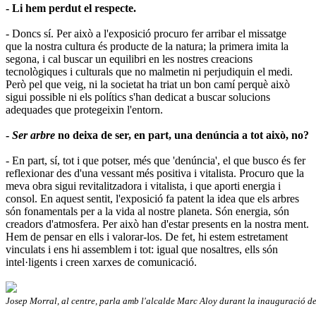
- Li hem perdut el respecte.
- Doncs sí. Per això a l'exposició procuro fer arribar el missatge
que la nostra cultura és producte de la natura; la primera imita la
segona, i cal buscar un equilibri en les nostres creacions
tecnològiques i culturals que no malmetin ni perjudiquin el medi.
Però pel que veig, ni la societat ha triat un bon camí perquè això
sigui possible ni els polítics s'han dedicat a buscar solucions
adequades que protegeixin l'entorn.
-
Ser arbre
no deixa de ser, en part, una denúncia a tot això, no?
- En part, sí, tot i que potser, més que 'denúncia', el que busco és fer
reflexionar des d'una vessant més positiva i vitalista. Procuro que la
meva obra sigui revitalitzadora i vitalista, i que aporti energia i
consol. En aquest sentit, l'exposició fa patent la idea que els arbres
són fonamentals per a la vida al nostre planeta. Són energia, són
creadors d'atmosfera. Per això han d'estar presents en la nostra ment.
Hem de pensar en ells i valorar-los. De fet, hi estem estretament
vinculats i ens hi assemblem i tot: igual que nosaltres, ells són
intel·ligents i creen xarxes de comunicació.
Josep Morral, al centre, parla amb l'alcalde Marc Aloy durant la inauguració d