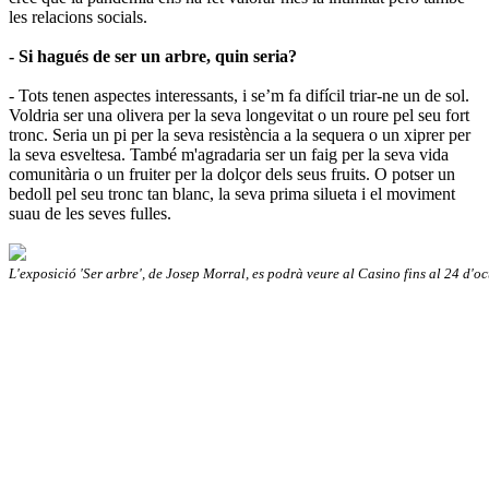
les relacions socials.
- Si hagués de ser un arbre, quin seria?
- Tots tenen aspectes interessants, i se’m fa difícil triar-ne un de sol.
Voldria ser una olivera per la seva longevitat o un roure pel seu fort
tronc. Seria un pi per la seva resistència a la sequera o un xiprer per
la seva esveltesa. També m'agradaria ser un faig per la seva vida
comunitària o un fruiter per la dolçor dels seus fruits. O potser un
bedoll pel seu tronc tan blanc, la seva prima silueta i el moviment
suau de les seves fulles.
L'exposició 'Ser arbre', de Josep Morral, es podrà veure al Casino fins al 24 d'