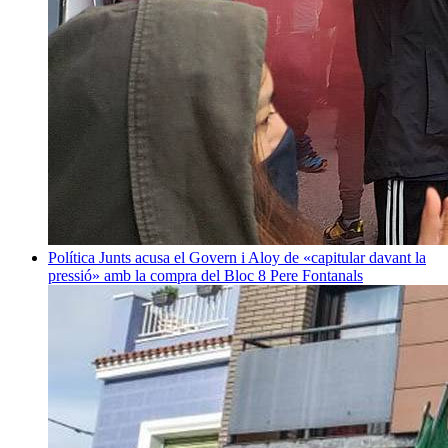
Política
Junts acusa el Govern i Aloy de «capitular davant la
pressió» amb la compra del Bloc 8
Pere Fontanals