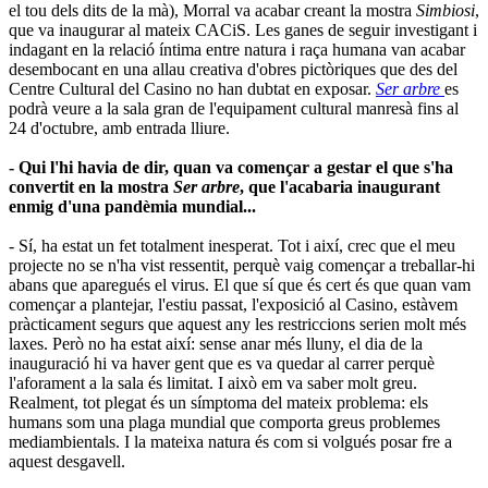
el tou dels dits de la mà), Morral va acabar creant la mostra
Simbiosi
,
que va inaugurar al mateix CACiS. Les ganes de seguir investigant i
indagant en la relació íntima entre natura i raça humana van acabar
desembocant en una allau creativa d'obres pictòriques que des del
Centre Cultural del Casino no han dubtat en exposar.
Ser arbre
es
podrà veure a la sala gran de l'equipament cultural manresà fins al
24 d'octubre, amb entrada lliure.
- Qui l'hi havia de dir, quan va començar a gestar el que s'ha
convertit en la mostra
Ser arbre
, que l'acabaria inaugurant
enmig d'una pandèmia mundial...
- Sí, ha estat un fet totalment inesperat. Tot i així, crec que el meu
projecte no se n'ha vist ressentit, perquè vaig començar a treballar-hi
abans que aparegués el virus. El que sí que és cert és que quan vam
començar a plantejar, l'estiu passat, l'exposició al Casino, estàvem
pràcticament segurs que aquest any les restriccions serien molt més
laxes. Però no ha estat així: sense anar més lluny, el dia de la
inauguració hi va haver gent que es va quedar al carrer perquè
l'aforament a la sala és limitat. I això em va saber molt greu.
Realment, tot plegat és un símptoma del mateix problema: els
humans som una plaga mundial que comporta greus problemes
mediambientals. I la mateixa natura és com si volgués posar fre a
aquest desgavell.