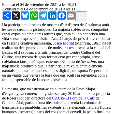
Publicat el 04 de setembre de 2021 a les 10:21
Actualitzat el 04 de setembre de 2021 a les 11:53
Share
X
Bluesky
WhatsApp
Telegram
LinkedIn
Facebook
Email
Ha participat en desenes de mostres d'art d'arreu de Catalunya amb
les seves creacions pictòriques. La majoria col·lectives, compartint
espai expositiu amb altres artistes que, com ell, no conceben una
vida sense l'expressió plàstica. Ara, 42 anys després d'haver debutat
en l'escena creativa manresana,
Josep Morral
(Manresa, 1961) ha fet
realitat un dels grans somnis de molts artistes nascuts a la capital del
Bages: el d'exposar, a la sala principal del Centre Cultural del
Casino, una mostra de gran format cent per cent pròpia, sense
col·laboracions pictòriques externes. Es tracta de
Ser arbre
, una
majestuosa producció que, a partir de la mixtura entre elements
naturals, pintura acrílica i estampes digitals, transporta l'espectador
en un viatge que venera la terra que ens acull i la reivindica com a
font indispensable de la nostra existència.
La mostra, que va estrenar-se en el marc de la Festa Major
d'enguany, va començar a gestar-se l'any 2019 arran d'una proposta
de Roser Oduber, directora del
CACiS-El Forn de la Calç
de
Calders. Així, partint d'una idea inicial que tenia la voluntat de
transmetre els paral·lelismes existents entre elements naturals (fulles,
branques, escorces) i parts del cos (com el cervell, la pell o fins i tot