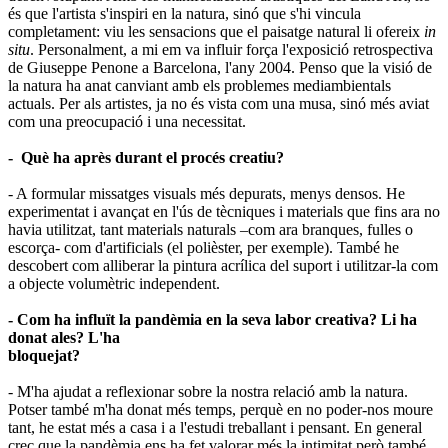
és que l'artista s'inspiri en la natura, sinó que s'hi vincula
completament: viu les sensacions que el paisatge natural li ofereix
in
situ
. Personalment, a mi em va influir força l'exposició retrospectiva
de Giuseppe Penone a Barcelona, l'any 2004. Penso que la visió de
la natura ha anat canviant amb els problemes mediambientals
actuals. Per als artistes, ja no és vista com una musa, sinó més aviat
com una preocupació i una necessitat.
- Què ha après durant el procés creatiu?
- A formular missatges visuals més depurats, menys densos. He
experimentat i avançat en l'ús de tècniques i materials que fins ara no
havia utilitzat, tant materials naturals –com ara branques, fulles o
escorça- com d'artificials (el polièster, per exemple). També he
descobert com alliberar la pintura acrílica del suport i utilitzar-la com
a objecte volumètric independent.
- Com ha influït la pandèmia en la seva labor creativa? Li ha
donat ales? L'ha
bloquejat?
- M'ha ajudat a reflexionar sobre la nostra relació amb la natura.
Potser també m'ha donat més temps, perquè en no poder-nos moure
tant, he estat més a casa i a l'estudi treballant i pensant. En general
crec que la pandèmia ens ha fet valorar més la intimitat però també