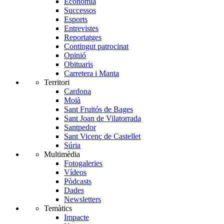
Economia
Successos
Esports
Entrevistes
Reportatges
Contingut patrocinat
Opinió
Obituaris
Carretera i Manta
Territori
Cardona
Moià
Sant Fruitós de Bages
Sant Joan de Vilatorrada
Santpedor
Sant Vicenç de Castellet
Súria
Multimèdia
Fotogaleries
Vídeos
Pòdcasts
Dades
Newsletters
Temàtics
Impacte