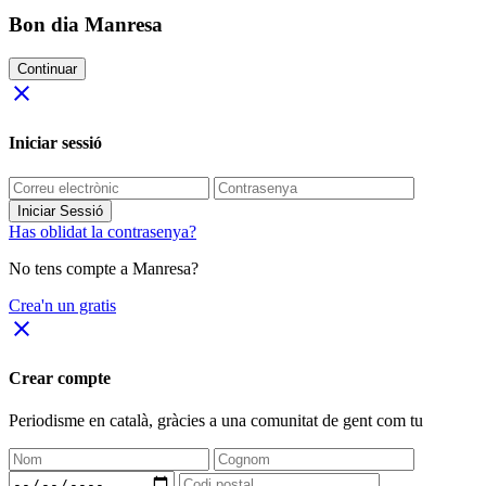
Bon dia Manresa
Continuar
close
Iniciar sessió
Iniciar Sessió
Has oblidat la contrasenya?
No tens compte a Manresa?
Crea'n un gratis
close
Crear compte
Periodisme
en català
, gràcies a una comunitat de gent com tu