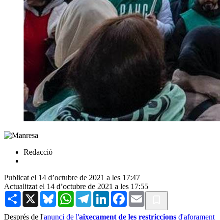
Redacció
Publicat el 14 d’octubre de 2021 a les 17:47
Actualitzat el 14 d’octubre de 2021 a les 17:55
Share
X
Bluesky
WhatsApp
Telegram
LinkedIn
Facebook
Email
Després de l'
anunci de l'
aixecament de les restriccions
d'aforament