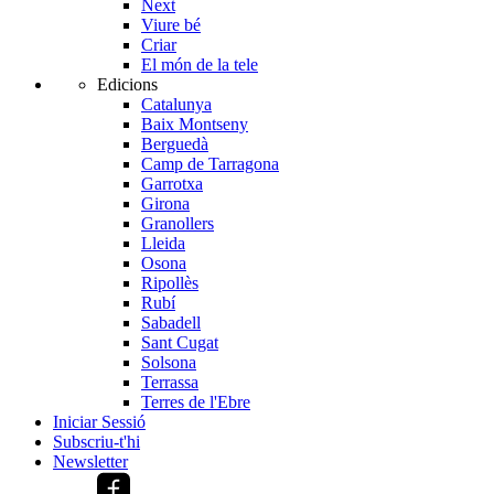
Next
Viure bé
Criar
El món de la tele
Edicions
Catalunya
Baix Montseny
Berguedà
Camp de Tarragona
Garrotxa
Girona
Granollers
Lleida
Osona
Ripollès
Rubí
Sabadell
Sant Cugat
Solsona
Terrassa
Terres de l'Ebre
Iniciar Sessió
Subscriu-t'hi
Newsletter