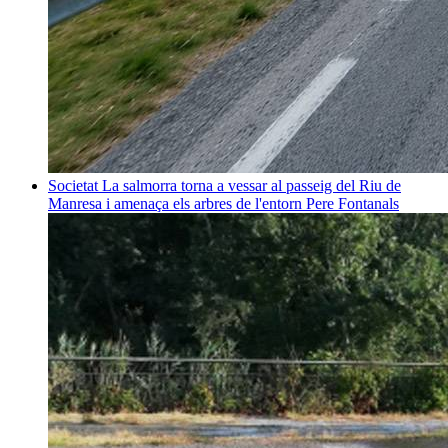
Societat
La salmorra torna a vessar al passeig del Riu de
Manresa i amenaça els arbres de l'entorn
Pere Fontanals