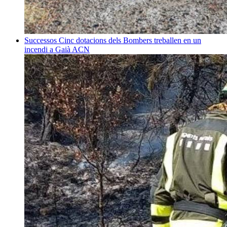
Successos
Cinc dotacions dels Bombers treballen en un
incendi a Gaià
ACN