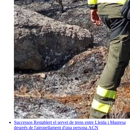
Successos
Restablert el servei de trens entre Lleida i Manresa
després de l'atropellament d'una persona
ACN