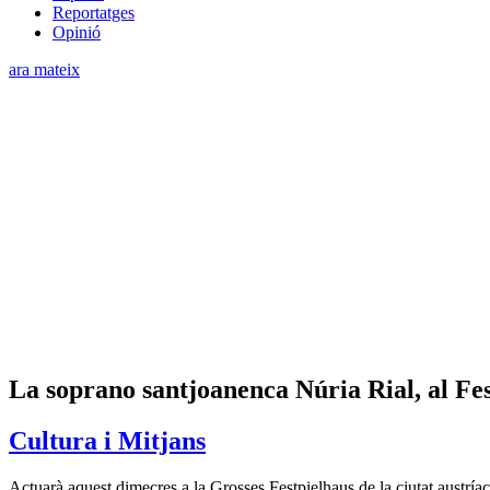
Reportatges
Opinió
ara mateix
La soprano santjoanenca Núria Rial, al Fes
Cultura i Mitjans
Actuarà aquest dimecres a la Grosses Festpielhaus de la ciutat austrí