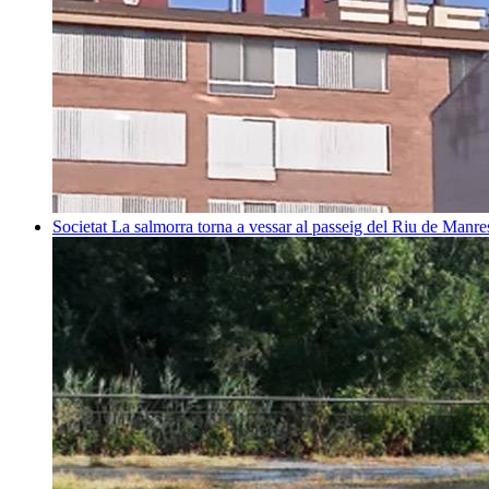
Societat
La salmorra torna a vessar al passeig del Riu de Manre