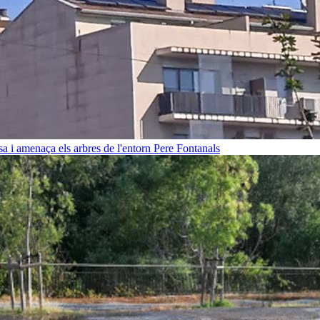
sa i amenaça els arbres de l'entorn
Pere Fontanals