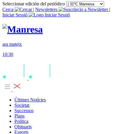
Seleccionar edición del periódico
Cerca
|
Newsletters
|
Iniciar Sessió
ara mateix
10:30
Últimes Notícies
Societat
Successos
Plans
Política
Obituaris
Esports