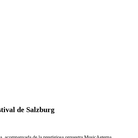
tival de Salzburg
aca, acompanyada de la prestigiosa orquestra MusicAeterna