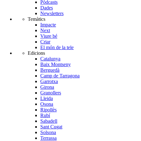
Pòdcasts
Dades
Newsletters
Temàtics
Impacte
Next
Viure bé
Criar
El món de la tele
Edicions
Catalunya
Baix Montseny
Berguedà
Camp de Tarragona
Garrotxa
Girona
Granollers
Lleida
Osona
Ripollès
Rubí
Sabadell
Sant Cugat
Solsona
Terrassa