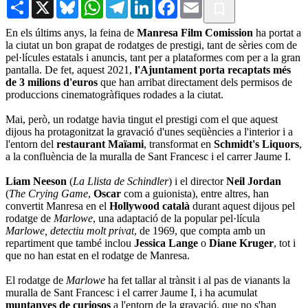
Share
X
Bluesky
WhatsApp
Telegram
LinkedIn
Facebook
Email
En els últims anys, la feina de
Manresa Film Comission
ha portat a
la ciutat un bon grapat de rodatges de prestigi, tant de sèries com de
pel·lícules estatals i anuncis, tant per a plataformes com per a la gran
pantalla. De fet, aquest 2021,
l'Ajuntament porta recaptats més
de 3 milions d'euros
que han arribat directament dels permisos de
produccions cinematogràfiques rodades a la ciutat.
Mai, però, un rodatge havia tingut el prestigi com el que aquest
dijous ha protagonitzat la gravació d'unes seqüències a l'interior i a
l'entorn del
restaurant Maïami
, transformat en
Schmidt's Liquors
,
a la confluència de la muralla de Sant Francesc i el carrer Jaume I.
Liam Neeson
(
La Llista de Schindler
) i el director
Neil Jordan
(
The Crying Game
,
Oscar
com a guionista), entre altres, han
convertit Manresa en el
Hollywood català
durant aquest dijous pel
rodatge de
Marlowe
, una adaptació de la popular pel·lícula
Marlowe, detectiu molt privat
, de 1969, que compta amb un
repartiment que també inclou
Jessica Lange
o
Diane Kruger
, tot i
que no han estat en el rodatge de Manresa.
El rodatge de
Marlowe
ha fet tallar al trànsit i al pas de vianants la
muralla de Sant Francesc i el carrer Jaume I, i ha acumulat
muntanyes de curiosos
a l'entorn de la gravació, que no s'han