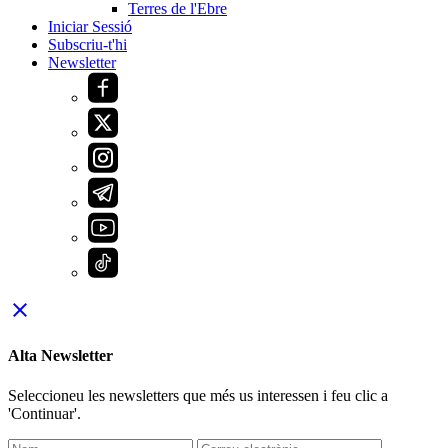
Terres de l'Ebre
Iniciar Sessió
Subscriu-t'hi
Newsletter
close
Alta Newsletter
Seleccioneu les newsletters que més us interessen i feu clic a
'Continuar'.