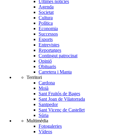
Últimes notícies
Agenda
Societat
Cultura
Política
Economia
Successos
Esports
Entrevistes
Reportatges
Contingut patrocinat
Opinió
Obituaris
Carretera i Manta
Territori
Cardona
Moià
Sant Fruitós de Bages
Sant Joan de Vilatorrada
Santpedor
Sant Vicenç de Castellet
Súria
Multimèdia
Fotogaleries
Vídeos