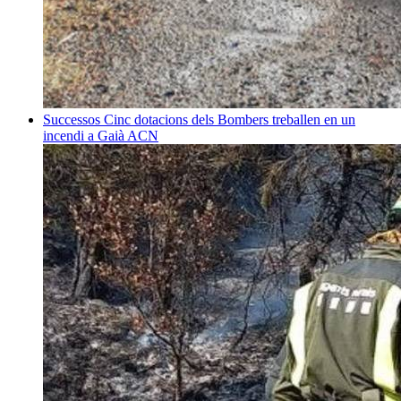
Successos
Cinc dotacions dels Bombers treballen en un
incendi a Gaià
ACN