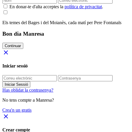
En donar-te d'alta acceptes la
política de privacitat
.
Els temes del Bages i del Moianès, cada matí per Pere Fontanals
Bon dia Manresa
Continuar
close
Iniciar sessió
Iniciar Sessió
Has oblidat la contrasenya?
No tens compte a Manresa?
Crea'n un gratis
close
Crear compte