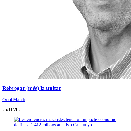
Rebregar (més) la unitat
Oriol March
25/11/2021