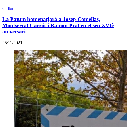
Cultura
La Patum homenatjarà a Josep Comellas,
Montserrat Garrós i Ramon Prat en el seu XVIè
aniversari
25/11/2021