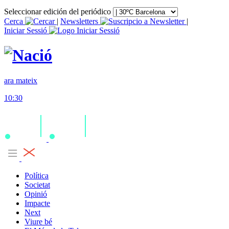
Seleccionar edición del periódico
Cerca
|
Newsletters
|
Iniciar Sessió
ara mateix
10:30
Política
Societat
Opinió
Impacte
Next
Viure bé