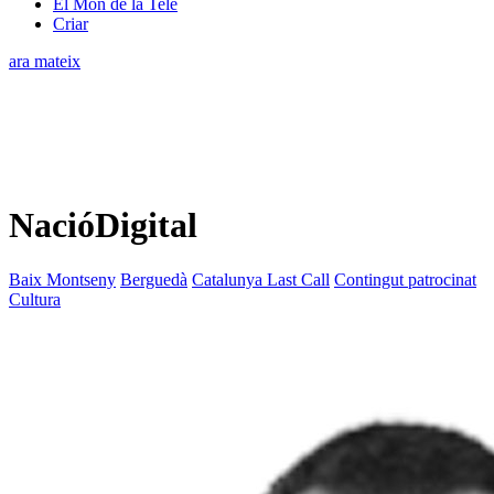
El Món de la Tele
Criar
ara mateix
NacióDigital
Baix Montseny
Berguedà
Catalunya Last Call
Contingut patrocinat
Cultura