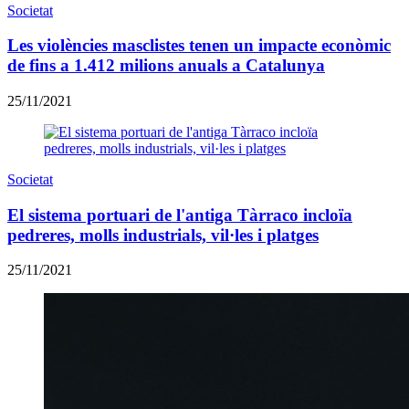
Societat
Les violències masclistes tenen un impacte econòmic
de fins a 1.412 milions anuals a Catalunya
25/11/2021
Societat
El sistema portuari de l'antiga Tàrraco incloïa
pedreres, molls industrials, vil·les i platges
25/11/2021