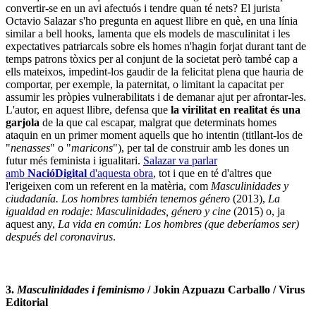
convertir-se en un avi afectuós i tendre quan té nets? El jurista
Octavio Salazar s'ho pregunta en aquest llibre en què, en una línia
similar a bell hooks, lamenta que els models de masculinitat i les
expectatives patriarcals sobre els homes n'hagin forjat durant tant de
temps patrons tòxics per al conjunt de la societat però també cap a
ells mateixos, impedint-los gaudir de la felicitat plena que hauria de
comportar, per exemple, la paternitat, o limitant la capacitat per
assumir les pròpies vulnerabilitats i de demanar ajut per afrontar-les.
L'autor, en aquest llibre, defensa que
la virilitat en realitat és una
garjola
de la que cal escapar, malgrat que determinats homes
ataquin en un primer moment aquells que ho intentin (titllant-los de
"
nenasses
" o "
maricons
"), per tal de construir amb les dones un
futur més feminista i igualitari.
Salazar va parlar
amb
NacióDigital
d'aquesta obra
, tot i que en té d'altres que
l'erigeixen com un referent en la matèria, com
Masculinidades y
ciudadanía. Los hombres también tenemos género
(2013),
La
igualdad en rodaje: Masculinidades, género y cine
(2015) o, ja
aquest any,
La vida en común: Los hombres (que deberíamos ser)
después del coronavirus
.
3.
Masculinidades i feminismo
/ Jokin Azpuazu Carballo / Virus
Editorial