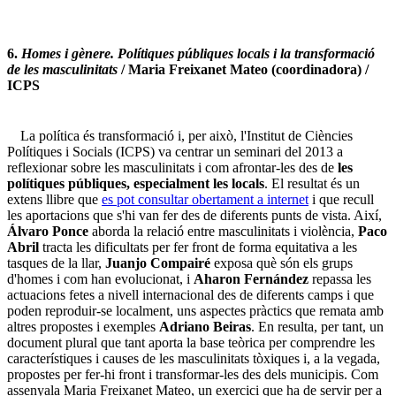
6.
Homes i gènere. Polítiques públiques locals i la transformació
de les masculinitats
/ Maria Freixanet Mateo (coordinadora) /
ICPS
La política és transformació i, per això, l'Institut de Ciències
Polítiques i Socials (ICPS) va centrar un seminari del 2013 a
reflexionar sobre les masculinitats i com afrontar-les des de
les
polítiques públiques, especialment les locals
. El resultat és un
extens llibre que
es pot consultar obertament a internet
i que recull
les aportacions que s'hi van fer des de diferents punts de vista. Així,
Álvaro Ponce
aborda la relació entre masculinitats i violència,
Paco
Abril
tracta les dificultats per fer front de forma equitativa a les
tasques de la llar,
Juanjo Compairé
exposa què són els grups
d'homes i com han evolucionat, i
Aharon Fernández
repassa les
actuacions fetes a nivell internacional des de diferents camps i que
poden reproduir-se localment, uns aspectes pràctics que remata amb
altres propostes i exemples
Adriano Beiras
. En resulta, per tant, un
document plural que tant aporta la base teòrica per comprendre les
característiques i causes de les masculinitats tòxiques i, a la vegada,
propostes per fer-hi front i transformar-les des dels municipis. Com
assenyala Maria Freixanet Mateo, un exercici que ha de servir per a