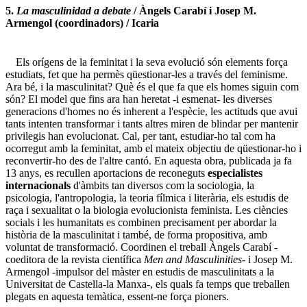
5.
La masculinidad a debate
/ Àngels Carabí i Josep M.
Armengol (coordinadors) / Icaria
Els orígens de la feminitat i la seva evolució són elements força
estudiats, fet que ha permès qüestionar-les a través del feminisme.
Ara bé, i la masculinitat? Què és el que fa que els homes siguin com
són? El model que fins ara han heretat -i esmenat- les diverses
generacions d'homes no és inherent a l'espècie, les actituds que avui
tants intenten transformar i tants altres miren de blindar per mantenir
privilegis han evolucionat. Cal, per tant, estudiar-ho tal com ha
ocorregut amb la feminitat, amb el mateix objectiu de qüestionar-ho i
reconvertir-ho des de l'altre cantó. En aquesta obra, publicada ja fa
13 anys, es recullen aportacions de reconeguts
especialistes
internacionals
d'àmbits tan diversos com la sociologia, la
psicologia, l'antropologia, la teoria fílmica i literària, els estudis de
raça i sexualitat o la biologia evolucionista feminista. Les ciències
socials i les humanitats es combinen precisament per abordar la
història de la masculinitat i també, de forma propositiva, amb
voluntat de transformació. Coordinen el treball Àngels Carabí -
coeditora de la revista científica
Men and Masculinities
- i Josep M.
Armengol -impulsor del màster en estudis de masculinitats a la
Universitat de Castella-la Manxa-, els quals fa temps que treballen
plegats en aquesta temàtica, essent-ne força pioners.