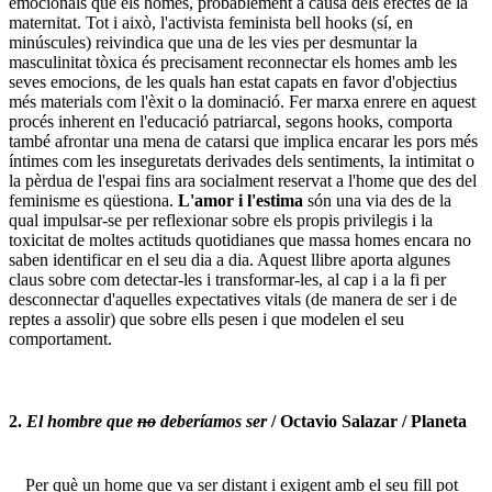
emocionals que els homes, probablement a causa dels efectes de la
maternitat. Tot i això, l'activista feminista bell hooks (sí, en
minúscules) reivindica que una de les vies per desmuntar la
masculinitat tòxica és precisament reconnectar els homes amb les
seves emocions, de les quals han estat capats en favor d'objectius
més materials com l'èxit o la dominació. Fer marxa enrere en aquest
procés inherent en l'educació patriarcal, segons hooks, comporta
també afrontar una mena de catarsi que implica encarar les pors més
íntimes com les inseguretats derivades dels sentiments, la intimitat o
la pèrdua de l'espai fins ara socialment reservat a l'home que des del
feminisme es qüestiona.
L'amor i l'estima
són una via des de la
qual impulsar-se per reflexionar sobre els propis privilegis i la
toxicitat de moltes actituds quotidianes que massa homes encara no
saben identificar en el seu dia a dia. Aquest llibre aporta algunes
claus sobre com detectar-les i transformar-les, al cap i a la fi per
desconnectar d'aquelles expectatives vitals (de manera de ser i de
reptes a assolir) que sobre ells pesen i que modelen el seu
comportament.
2.
El hombre que
no
deberíamos ser
/ Octavio Salazar / Planeta
Per què un home que va ser distant i exigent amb el seu fill pot