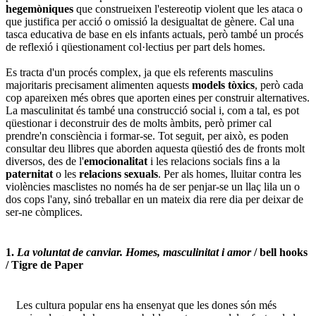
hegemòniques
que construeixen l'estereotip violent que les ataca o
que justifica per acció o omissió la desigualtat de gènere. Cal una
tasca educativa de base en els infants actuals, però també un procés
de reflexió i qüestionament col·lectius per part dels homes.
Es tracta d'un procés complex, ja que els referents masculins
majoritaris precisament alimenten aquests
models tòxics
, però cada
cop apareixen més obres que aporten eines per construir alternatives.
La masculinitat és també una construcció social i, com a tal, es pot
qüestionar i deconstruir des de molts àmbits, però primer cal
prendre'n consciència i formar-se. Tot seguit, per això, es poden
consultar deu llibres que aborden aquesta qüestió des de fronts molt
diversos, des de l'
emocionalitat
i les relacions socials fins a la
paternitat
o les
relacions sexuals
. Per als homes, lluitar contra les
violències masclistes no només ha de ser penjar-se un llaç lila un o
dos cops l'any, sinó treballar en un mateix dia rere dia per deixar de
ser-ne còmplices.
1.
La voluntat de canviar. Homes, masculinitat i amor
/ bell hooks
/ Tigre de Paper
Les cultura popular ens ha ensenyat que les dones són més