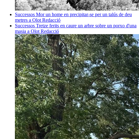
Successos
Mor un home en precipitar-se per un talús de deu
metres a Olot
Redacció
Successos
Tretze ferits en caure un arbre sobre un porxo d'una
masia a Olot
Redacció