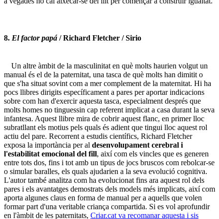
a vegades no cal aixecar-se del llit per començar a construir igualtat.
8.
El factor papá
/ Richard Fletcher / Sirio
Un altre àmbit de la masculinitat en què molts haurien volgut un
manual és el de la paternitat, una tasca de què molts han dimitit o
que s'ha situat sovint com a mer complement de la maternitat. Hi ha
pocs llibres dirigits específicament a pares per aportar indicacions
sobre com han d'exercir aquesta tasca, especialment després que
molts homes no tinguessin cap referent implicat a casa durant la seva
infantesa. Aquest llibre mira de cobrir aquest flanc, en primer lloc
subratllant els motius pels quals és adient que tingui lloc aquest rol
actiu del pare. Recorrent a estudis científics, Richard Fletcher
exposa la importància per al
desenvolupament cerebral i
l'estabilitat emocional del fill
, així com els vincles que es generen
entre tots dos, fins i tot amb un tipus de jocs bruscos com rebolcar-se
o simular baralles, els quals ajudarien a la seva evolució cognitiva.
L'autor també analitza com ha evolucionat fins ara aquest rol dels
pares i els avantatges demostrats dels models més implicats, així com
aporta algunes claus en forma de manual per a aquells que volen
formar part d'una veritable criança compartida. Si es vol aprofundir
en l'àmbit de les paternitats,
Criar.cat va recomanar aquesta i sis