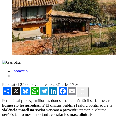
Redacció
Publicat el 25 de novembre de 2021 a les 17:30
Share
X
Bluesky
WhatsApp
Telegram
LinkedIn
Facebook
Email
Per què cal protegir millor les dones quan el més fàcil seria que
els
homes no les agredissin
? El discurs públic i l'esforç polític sobre la
violència masclista
sovint s'encara a prevenir i tractar la víctima,
però és tant o més important acorralar les
masculinitats