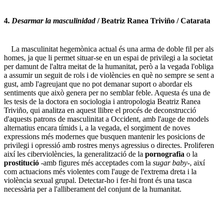
4.
Desarmar la masculinidad
/ Beatriz Ranea Triviño / Catarata
La masculinitat hegemònica actual és una arma de doble fil per als
homes, ja que li permet situar-se en un espai de privilegi a la societat
per damunt de l'altra meitat de la humanitat, però a la vegada l'obliga
a assumir un seguit de rols i de violències en què no sempre se sent a
gust, amb l'agreujant que no pot demanar suport o abordar els
sentiments que això genera per no semblar feble. Aquesta és una de
les tesis de la doctora en sociologia i antropologia Beatriz Ranea
Triviño, qui analitza en aquest llibre el procés de deconstrucció
d'aquests patrons de masculinitat a Occident, amb l'auge de models
alternatius encara tímids i, a la vegada, el sorgiment de noves
expressions més modernes que busquen mantenir les posicions de
privilegi i opressió amb rostres menys agressius o directes. Proliferen
així les ciberviolències, la generalització de la
pornografia
o la
prostitució
-amb figures més acceptades com la
sugar baby
-, així
com actuacions més violentes com l'auge de l'extrema dreta i la
violència sexual grupal. Detectar-ho i fer-hi front és una tasca
necessària per a l'alliberament del conjunt de la humanitat.