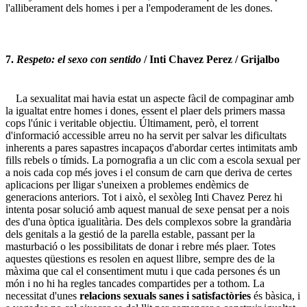
l'alliberament dels homes i per a l'empoderament de les dones.
7.
Respeto: el sexo con sentido
/ Inti Chavez Perez / Grijalbo
La sexualitat mai havia estat un aspecte fàcil de compaginar amb
la igualtat entre homes i dones, essent el plaer dels primers massa
cops l'únic i veritable objectiu. Últimament, però, el torrent
d'informació accessible arreu no ha servit per salvar les dificultats
inherents a pares sapastres incapaços d'abordar certes intimitats amb
fills rebels o tímids. La pornografia a un clic com a escola sexual per
a nois cada cop més joves i el consum de carn que deriva de certes
aplicacions per lligar s'uneixen a problemes endèmics de
generacions anteriors. Tot i això, el sexòleg Inti Chavez Perez hi
intenta posar solució amb aquest manual de sexe pensat per a nois
des d'una òptica igualitària. Des dels complexos sobre la grandària
dels genitals a la gestió de la parella estable, passant per la
masturbació o les possibilitats de donar i rebre més plaer. Totes
aquestes qüestions es resolen en aquest llibre, sempre des de la
màxima que cal el consentiment mutu i que cada persones és un
món i no hi ha regles tancades compartides per a tothom. La
necessitat d'unes
relacions sexuals sanes i satisfactòries
és bàsica, i