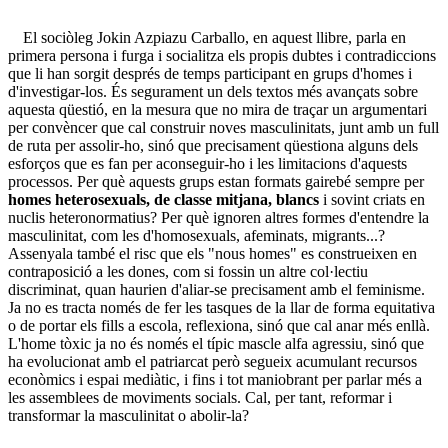
El sociòleg Jokin Azpiazu Carballo, en aquest llibre, parla en
primera persona i furga i socialitza els propis dubtes i contradiccions
que li han sorgit després de temps participant en grups d'homes i
d'investigar-los. És segurament un dels textos més avançats sobre
aquesta qüestió, en la mesura que no mira de traçar un argumentari
per convèncer que cal construir noves masculinitats, junt amb un full
de ruta per assolir-ho, sinó que precisament qüestiona alguns dels
esforços que es fan per aconseguir-ho i les limitacions d'aquests
processos. Per què aquests grups estan formats gairebé sempre per
homes heterosexuals, de classe mitjana, blancs
i sovint criats en
nuclis heteronormatius? Per què ignoren altres formes d'entendre la
masculinitat, com les d'homosexuals, afeminats, migrants...?
Assenyala també el risc que els "nous homes" es construeixen en
contraposició a les dones, com si fossin un altre col·lectiu
discriminat, quan haurien d'aliar-se precisament amb el feminisme.
Ja no es tracta només de fer les tasques de la llar de forma equitativa
o de portar els fills a escola, reflexiona, sinó que cal anar més enllà.
L'home tòxic ja no és només el típic mascle alfa agressiu, sinó que
ha evolucionat amb el patriarcat però segueix acumulant recursos
econòmics i espai mediàtic, i fins i tot maniobrant per parlar més a
les assemblees de moviments socials. Cal, per tant, reformar i
transformar la masculinitat o abolir-la?