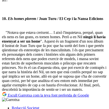
fer?
10.
Els homes plorem
/ Joan Turu / El Cep i la Nansa Edicions
"Notava que estava creixent… I això l'inquietava, perquè, quan
els nens es fan grans, es tornen homes. Però a en Nil
ningú li havia
ensenyat a ser un home
". Aquest és un fragment d'un nou àlbum
il·lustrat de Joan Turu que fa poc que ha sortit del forn i que pretén
qüestionar els estereotips de les masculinitats. I és que precisament
els personatges dels contes i històries són alguns dels primers
referents dels nens que poden exercir de models, i massa sovint
estan farcits de superherois musculats o prínceps que rescaten
princeses. No és el cas d'aquesta obra, que pot exercir de contrapès i
que narra la història del Nil, un nen que està confós perquè no sap
què implica ser un home, allò en què se suposa que s'ha de convertir
quan creixi, per bé que analitza el seu entorn més immediat per
agafar exemples de cap a on hauria d'evolucionar. Al final, però,
descobrirà la importància de sentir-se i ser un mateix.
Escull Garrotxa com la teva font preferida de Google
Redacció
Societat