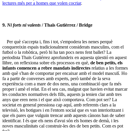
lectures més per a homes que volen cocriar
.
9.
Ni forts ni valents
/ Thaïs Gutiérrez / Bridge
Per què s'accepta i, fins i tot, s'empodera les nenes perquè
conquereixin espais tradicionalment considerats masculins, com el
futbol o la robòtica, però hi ha tan pocs nens fent ballet? La
periodista Thaïs Gutiérrez aprofundeix en aquesta qüestió en aquest
llibre, on reflexiona sobre els processos en què,
de ben petits, els
infants comencen a rebre mandats indirectes
relatius a les formes
amb què s'han de comportar per encaixar amb el model masculí. Ho
fa a partir de converses amb experts, però també de la seva
experiència com a mare de dos nens, una combinació que fa més
proper i amè el relat. En el seu cas, malgrat que havien evitat marcar
les conductes normatives dels fills, aquests ja tenien clar amb tres
anys que eren nens i el que això comportava. Com pot ser? La
societat en general pressiona cap aquí, amb referents clars a la
televisió, les botigues i en l'entorn social que es van interioritzant i
que els pares que vulguin trencar amb aquests cànons han de saber
identificar. I és que els nens d'avui són els homes de demà, i les
noves masculinitats cal construir-les des de ben petits. Com es pot