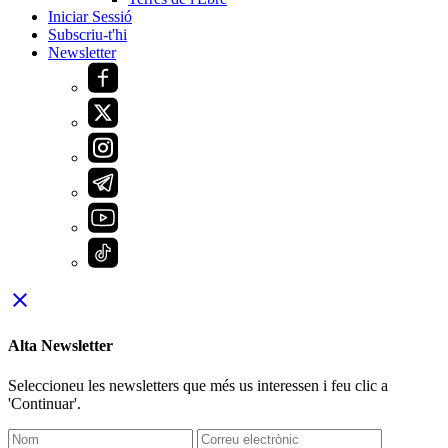
Iniciar Sessió
Subscriu-t'hi
Newsletter
close
Alta Newsletter
Seleccioneu les newsletters que més us interessen i feu clic a
'Continuar'.