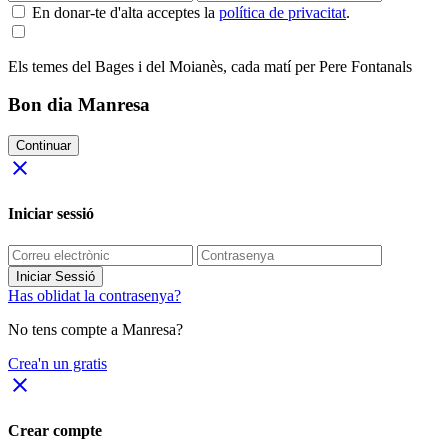
En donar-te d'alta acceptes la
política de privacitat
.
Els temes del Bages i del Moianès, cada matí per Pere Fontanals
Bon dia Manresa
Continuar
close
Iniciar sessió
Iniciar Sessió
Has oblidat la contrasenya?
No tens compte a Manresa?
Crea'n un gratis
close
Crear compte