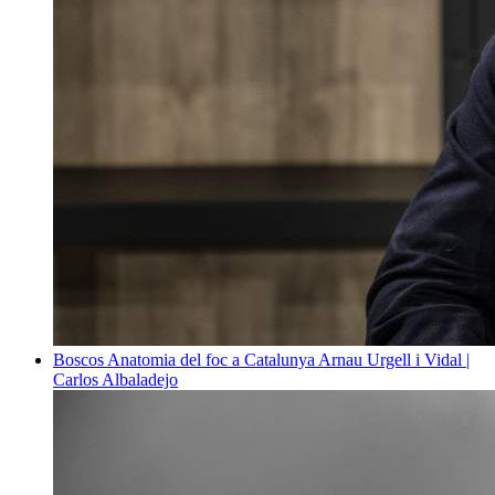
Boscos
Anatomia del foc a Catalunya
Arnau Urgell i Vidal |
Carlos Albaladejo