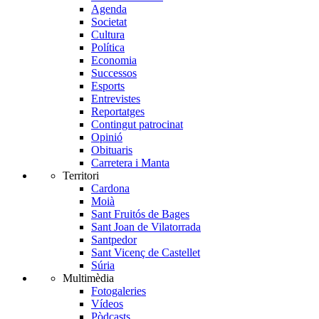
Agenda
Societat
Cultura
Política
Economia
Successos
Esports
Entrevistes
Reportatges
Contingut patrocinat
Opinió
Obituaris
Carretera i Manta
Territori
Cardona
Moià
Sant Fruitós de Bages
Sant Joan de Vilatorrada
Santpedor
Sant Vicenç de Castellet
Súria
Multimèdia
Fotogaleries
Vídeos
Pòdcasts