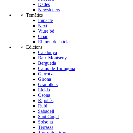
Dades
Newsletters
Temàtics
Impacte
Next
Viure bé
Criar
El món de la tele
Edicions
Catalunya
Baix Montseny
Berguedà
Camp de Tarragona
Garrotxa
Girona
Granollers
Lleida
Osona
Ripollès
Rubí
Sabadell
Sant Cugat
Solsona
Terrassa
Terres de l'Ebre