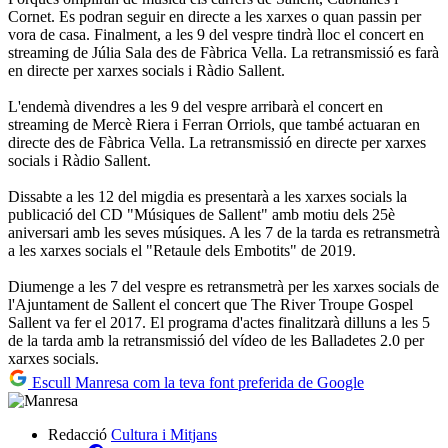
Cornet. Es podran seguir en directe a les xarxes o quan passin per
vora de casa. Finalment, a les 9 del vespre tindrà lloc el concert en
streaming de Júlia Sala des de Fàbrica Vella. La retransmissió es farà
en directe per xarxes socials i Ràdio Sallent.
L'endemà divendres a les 9 del vespre arribarà el concert en
streaming de Mercè Riera i Ferran Orriols, que també actuaran en
directe des de Fàbrica Vella. La retransmissió en directe per xarxes
socials i Ràdio Sallent.
Dissabte a les 12 del migdia es presentarà a les xarxes socials la
publicació del CD "Músiques de Sallent" amb motiu dels 25è
aniversari amb les seves músiques. A les 7 de la tarda es retransmetrà
a les xarxes socials el "Retaule dels Embotits" de 2019.
Diumenge a les 7 del vespre es retransmetrà per les xarxes socials de
l'Ajuntament de Sallent el concert que The River Troupe Gospel
Sallent va fer el 2017. El programa d'actes finalitzarà dilluns a les 5
de la tarda amb la retransmissió del vídeo de les Balladetes 2.0 per
xarxes socials.
Escull Manresa com la teva font preferida de Google
Redacció
Cultura i Mitjans