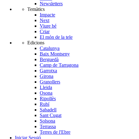
Newsletters
Temàtics
Impacte
Next
Viure bé
Criar
El món de la tele
Edicions
Catalunya
Baix Montseny
Berguedà
Camp de Tarragona
Garrotxa
Girona
Granollers
Lleida
Osona
Ripollès
Rubí
Sabadell
Sant Cugat
Solsona
Terrassa
Terres de l'Ebre
Iniciar Sessió