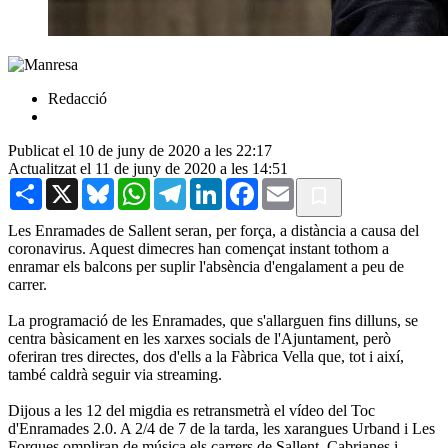
Redacció
Publicat el 10 de juny de 2020 a les 22:17
Actualitzat el 11 de juny de 2020 a les 14:51
Share
X
Bluesky
WhatsApp
Telegram
LinkedIn
Facebook
Email
Les Enramades de Sallent seran, per força, a distància a causa del
coronavirus. Aquest dimecres han començat instant tothom a
enramar els balcons per suplir l'absència d'engalament a peu de
carrer.
La programació de les Enramades, que s'allarguen fins dilluns, se
centra bàsicament en les xarxes socials de l'Ajuntament, però
oferiran tres directes, dos d'ells a la Fàbrica Vella que, tot i així,
també caldrà seguir via streaming.
Dijous a les 12 del migdia es retransmetrà el vídeo del Toc
d'Enramades 2.0. A 2/4 de 7 de la tarda, les xarangues Urband i Les
Forques ompliran de música els carrers de Sallent, Cabrianes i