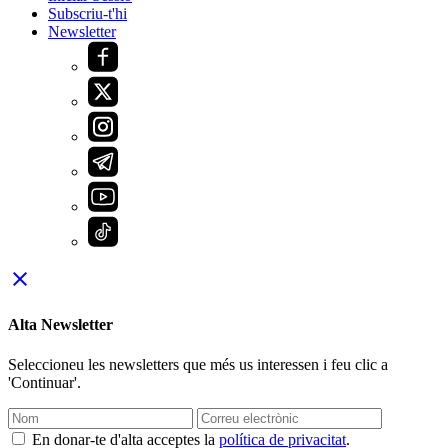
Subscriu-t'hi
Newsletter
close
Alta Newsletter
Seleccioneu les newsletters que més us interessen i feu clic a
'Continuar'.
En donar-te d'alta acceptes la
política de privacitat
.