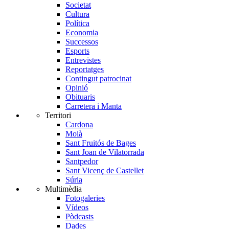
Societat
Cultura
Política
Economia
Successos
Esports
Entrevistes
Reportatges
Contingut patrocinat
Opinió
Obituaris
Carretera i Manta
Territori
Cardona
Moià
Sant Fruitós de Bages
Sant Joan de Vilatorrada
Santpedor
Sant Vicenç de Castellet
Súria
Multimèdia
Fotogaleries
Vídeos
Pòdcasts
Dades