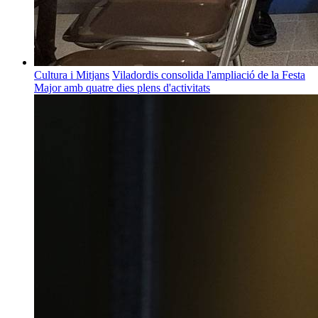
Cultura i Mitjans
Viladordis consolida l'ampliació de la Festa
Major amb quatre dies plens d'activitats