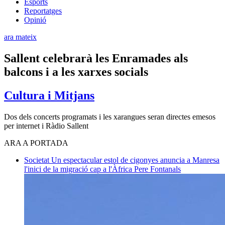
Esports
Reportatges
Opinió
ara mateix
Sallent celebrarà les Enramades als
balcons i a les xarxes socials
Cultura i Mitjans
Dos dels concerts programats i les xarangues seran directes emesos
per internet i Ràdio Sallent
ARA A PORTADA
Societat
Un espectacular estol de cigonyes anuncia a Manresa
l'inici de la migració cap a l'Àfrica
Pere Fontanals