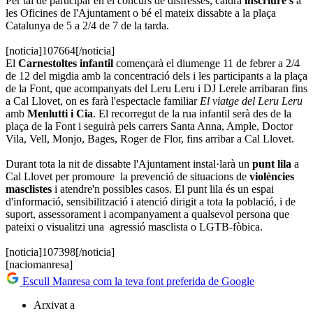
Per tal de participar en el concurs de disfresses, caldrà
inscriure's
a
les Oficines de l'Ajuntament o bé el mateix dissabte a la plaça
Catalunya de 5 a 2/4 de 7 de la tarda.
[noticia]107664[/noticia]
El
Carnestoltes infantil
començarà el diumenge 11 de febrer a 2/4
de 12 del migdia amb la concentració dels i les participants a la plaça
de la Font, que acompanyats del Leru Leru i DJ Lerele arribaran fins
a Cal Llovet, on es farà l'espectacle familiar
El viatge del Leru Leru
amb
Menlutti i Cia
. El recorregut de la rua infantil serà des de la
plaça de la Font i seguirà pels carrers Santa Anna, Ample, Doctor
Vila, Vell, Monjo, Bages, Roger de Flor, fins arribar a Cal Llovet.
Durant tota la nit de dissabte l'Ajuntament instal·larà un
punt lila
a
Cal Llovet per promoure la prevenció de situacions de
violències
masclistes
i atendre'n possibles casos. El punt lila és un espai
d'informació, sensibilització i atenció dirigit a tota la població, i de
suport, assessorament i acompanyament a qualsevol persona que
pateixi o visualitzi una agressió masclista o LGTB-fòbica.
[noticia]107398[/noticia]
[naciomanresa]
Escull Manresa com la teva font preferida de Google
Arxivat a