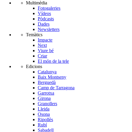
Multimèdia
Fotogaleries
Vídeos
Pòdcasts
Dades
Newsletters
Temàtics
Impacte
Next
Viure bé
Criar
El món de la tele
Edicions
Catalunya
Baix Montseny
Berguedà
Camp de Tarragona
Garrotxa
Girona
Granollers
Lleida
Osona
Ripollès
Rubí
Sabadell