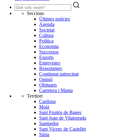
Seccions
Últimes notícies
Agenda
Societat
Cultura
Política
Economia
Successos
Esports
Entrevistes
Reportatges
Contingut patrocinat
Opinió
Obituaris
Carretera i Manta
Territori
Cardona
Moià
Sant Fruitós de Bages
Sant Joan de Vilatorrada
Santpedor
Sant Vicenç de Castellet
Súria