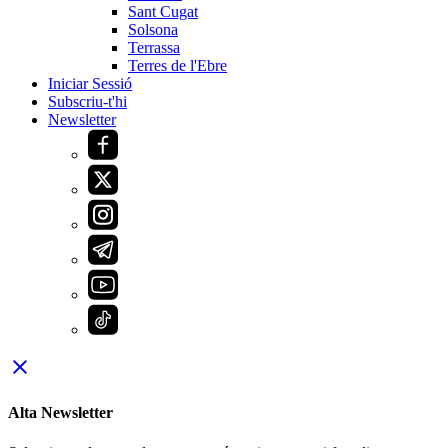
Sant Cugat
Solsona
Terrassa
Terres de l'Ebre
Iniciar Sessió
Subscriu-t'hi
Newsletter
close
Alta Newsletter