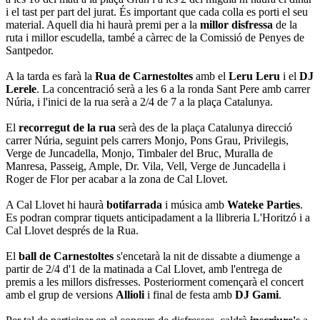
i el tast per part del jurat. És important que cada colla es porti el seu
material. Aquell dia hi haurà premi per a la
millor disfressa
de la
ruta i millor escudella, també a càrrec de la Comissió de Penyes de
Santpedor.
A la tarda es farà la
Rua de Carnestoltes
amb el
Leru Leru
i el
DJ
Lerele
. La concentració serà a les 6 a la ronda Sant Pere amb carrer
Núria, i l'inici de la rua serà a 2/4 de 7 a la plaça Catalunya.
El
recorregut de la rua
serà des de la plaça Catalunya direcció
carrer Núria, seguint pels carrers Monjo, Pons Grau, Privilegis,
Verge de Juncadella, Monjo, Timbaler del Bruc, Muralla de
Manresa, Passeig, Ample, Dr. Vila, Vell, Verge de Juncadella i
Roger de Flor per acabar a la zona de Cal Llovet.
A Cal Llovet hi haurà
botifarrada
i música amb
Wateke Parties
.
Es podran comprar tiquets anticipadament a la llibreria L'Horitzó i a
Cal Llovet després de la Rua.
El
ball de Carnestoltes
s'encetarà la nit de dissabte a diumenge a
partir de 2/4 d'1 de la matinada a Cal Llovet, amb l'entrega de
premis a les millors disfresses. Posteriorment començarà el concert
amb el grup de versions
Allioli
i final de festa amb
DJ Gami
.