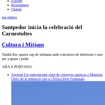
Esports
Reportatges
Opinió
ara mateix
Santpedor inicia la celebració del
Carnestoltes
Cultura i Mitjans
Tindrà lloc aquest cap de setmana amb concursos de disfresses i rues
per a grans i petits
ARA A PORTADA
Societat
Un espectacular estol de cigonyes anuncia a Manresa
l'inici de la migració cap a l'Àfrica
Pere Fontanals