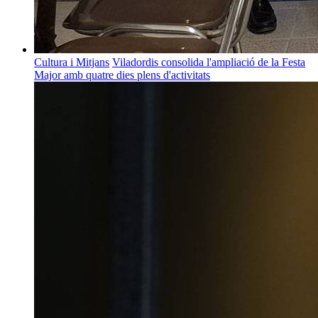
Cultura i Mitjans
Viladordis consolida l'ampliació de la Festa
Major amb quatre dies plens d'activitats