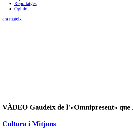
Reportatges
Opinió
ara mateix
VÃDEO Gaudeix de l'«Omnipresent» que Ber
Cultura i Mitjans