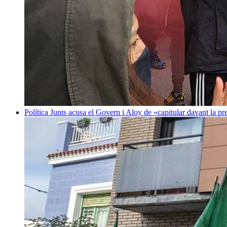
Política
Junts acusa el Govern i Aloy de «capitular davant la p