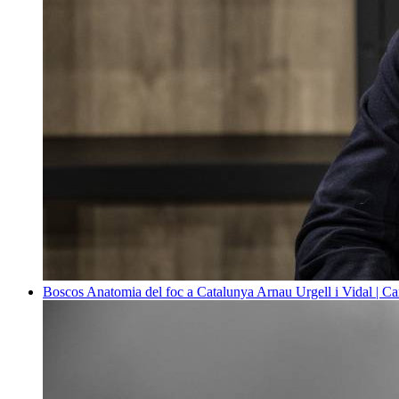
Boscos
Anatomia del foc a Catalunya
Arnau Urgell i Vidal | Ca