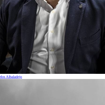
rlos Albaladejo