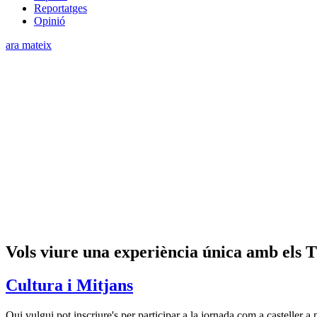
Reportatges
Opinió
ara mateix
Vols viure una experiència única amb els T
Cultura i Mitjans
Qui vulgui pot inscriure's per participar a la jornada com a casteller a