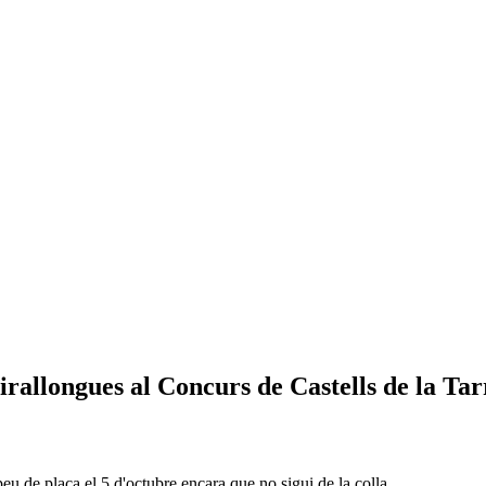
irallongues al Concurs de Castells de la Ta
 peu de plaça el 5 d'octubre encara que no sigui de la colla