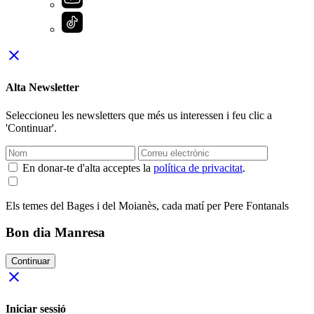
close
Alta Newsletter
Seleccioneu les newsletters que més us interessen i feu clic a
'Continuar'.
En donar-te d'alta acceptes la
política de privacitat
.
Els temes del Bages i del Moianès, cada matí per Pere Fontanals
Bon dia Manresa
Continuar
close
Iniciar sessió