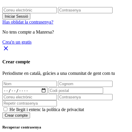
Iniciar Sessió
Has oblidat la contrasenya?
No tens compte a Manresa?
Crea'n un gratis
close
Crear compte
Periodisme
en català
, gràcies a una comunitat de gent com tu
He llegit i entenc la política de privacitat
Crear compte
Recuperar contrasenya