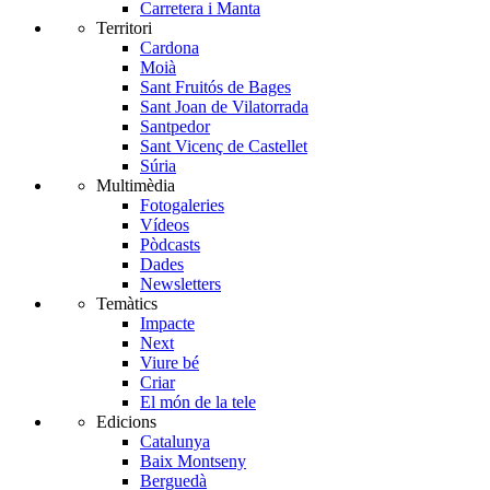
Carretera i Manta
Territori
Cardona
Moià
Sant Fruitós de Bages
Sant Joan de Vilatorrada
Santpedor
Sant Vicenç de Castellet
Súria
Multimèdia
Fotogaleries
Vídeos
Pòdcasts
Dades
Newsletters
Temàtics
Impacte
Next
Viure bé
Criar
El món de la tele
Edicions
Catalunya
Baix Montseny
Berguedà