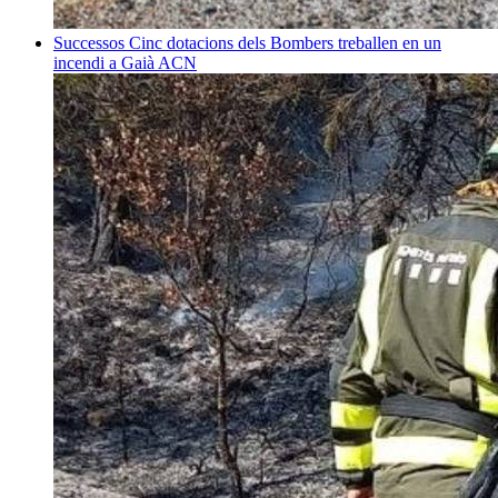
Successos
Cinc dotacions dels Bombers treballen en un
incendi a Gaià
ACN