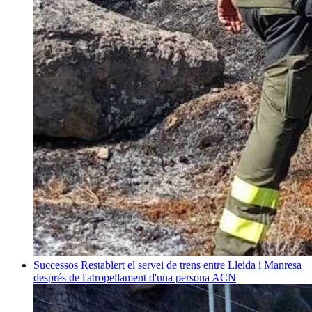
Successos
Restablert el servei de trens entre Lleida i Manresa
després de l'atropellament d'una persona
ACN