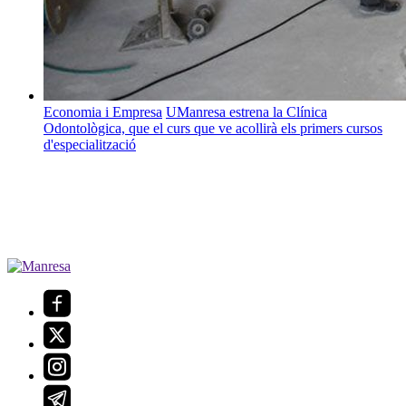
Economia i Empresa
UManresa estrena la Clínica
Odontològica, que el curs que ve acollirà els primers cursos
d'especialització