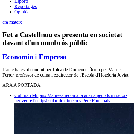
Esports
Reportatges
Opinió
ara mateix
Fet a Castellnou es presenta en societat
davant d'un nombrós públic
Economia i Empresa
L'acte ha estat conduït per l'alcalde Domènec Òrrit i per Màrius
Ferrer, professor de cuina i exdirector de l'Escola d'Hoteleria Joviat
ARA A PORTADA
Cultura i Mitjans
Manresa recomana anar a peu als miradors
per veure l'eclipsi solar de dimecres
Pere Fontanals