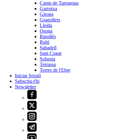
Camp de Tarragona
Garrotxa
Girona
Granollers
Lleida
Osona
Ripollès
Rubí
Sabadell
Sant Cugat
Solsona
Terrassa
Terres de l'Ebre
Iniciar Sessió
Subscriu-t'hi
Newsletter