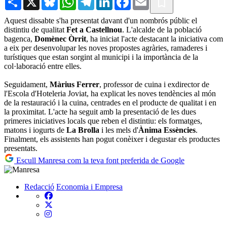
Aquest dissabte s'ha presentat davant d'un nombrós públic el
distintiu de qualitat
Fet a Castellnou
. L'alcalde de la població
bagenca,
Domènec Òrrit
, ha iniciat l'acte destacant la iniciativa com
a eix per desenvolupar les noves propostes agràries, ramaderes i
turístiques que estan sorgint al municipi i la importància de la
col·laboració entre elles.
Seguidament,
Màrius Ferrer
, professor de cuina i exdirector de
l'Escola d'Hoteleria Joviat, ha explicat les noves tendències al món
de la restauració i la cuina, centrades en el producte de qualitat i en
la proximitat. L'acte ha seguit amb la presentació de les dues
primeres iniciatives locals que reben el distintiu: els formatges,
matons i iogurts de
La Brolla
i les mels d'
Ànima Essències
.
Finalment, els assistents han pogut conèixer i degustar els productes
presentats.
Escull Manresa com la teva font preferida de Google
Redacció
Economia i Empresa