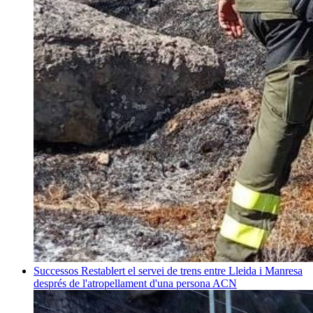
Successos
Restablert el servei de trens entre Lleida i Manresa
després de l'atropellament d'una persona
ACN