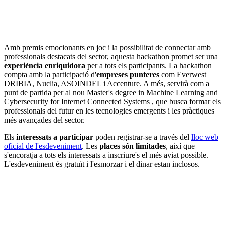
Amb premis emocionants en joc i la possibilitat de connectar amb
professionals destacats del sector, aquesta hackathon promet ser una
experiència enriquidora
per a tots els participants. La hackathon
compta amb la participació d'
empreses punteres
com Everwest
DRIBIA, Nuclia, ASOINDEL i Accenture. A més, servirà com a
punt de partida per al nou Master's degree in Machine Learning and
Cybersecurity for Internet Connected Systems , que busca formar els
professionals del futur en les tecnologies emergents i les pràctiques
més avançades del sector.
Els
interessats a participar
poden registrar-se a través del
lloc web
oficial de l'esdeveniment
. Les
places són limitades
, així que
s'encoratja a tots els interessats a inscriure's el més aviat possible.
L'esdeveniment és gratuït i l'esmorzar i el dinar estan inclosos.