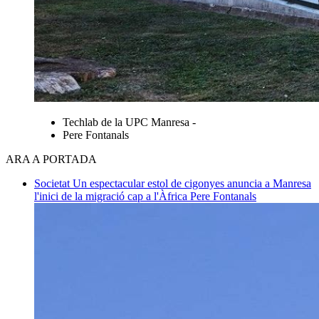
Techlab de la UPC Manresa -
Pere Fontanals
ARA A PORTADA
Societat
Un espectacular estol de cigonyes anuncia a Manresa
l'inici de la migració cap a l'Àfrica
Pere Fontanals