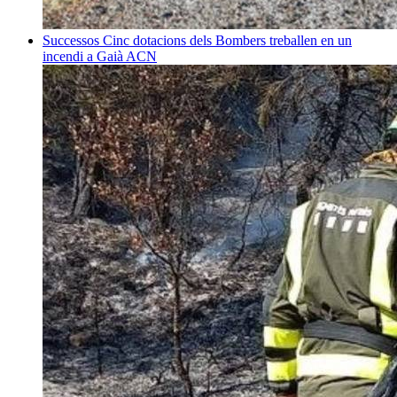
Successos
Cinc dotacions dels Bombers treballen en un
incendi a Gaià
ACN