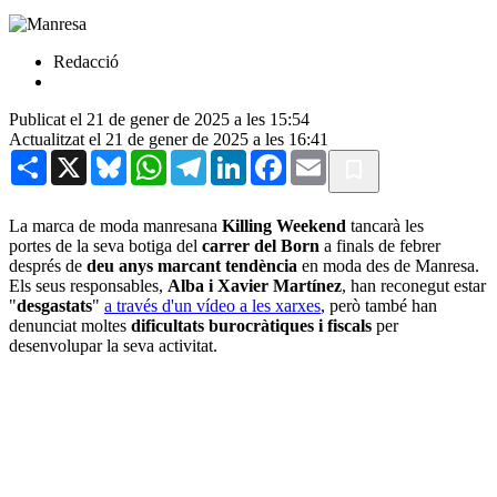
Redacció
Publicat el 21 de gener de 2025 a les 15:54
Actualitzat el 21 de gener de 2025 a les 16:41
Share
X
Bluesky
WhatsApp
Telegram
LinkedIn
Facebook
Email
La marca de moda manresana
Killing Weekend
tancarà les
portes de la seva botiga del
carrer del Born
a finals de febrer
després de
deu anys marcant tendència
en moda des de Manresa.
Els seus responsables,
Alba i Xavier Martínez
, han reconegut estar
"
desgastats
"
a través d'un vídeo a les xarxes
, però també han
denunciat moltes
dificultats burocràtiques i fiscals
per
desenvolupar la seva activitat.