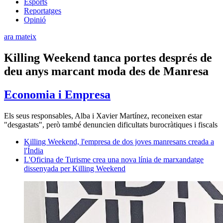
Esports
Reportatges
Opinió
ara mateix
Killing Weekend tanca portes després de
deu anys marcant moda des de Manresa
Economia i Empresa
Els seus responsables, Alba i Xavier Martínez, reconeixen estar
"desgastats", però també denuncien dificultats burocràtiques i fiscals
Killing Weekend, l'empresa de dos joves manresans creada a
l'Índia
L'Oficina de Turisme crea una nova línia de marxandatge
dissenyada per Killing Weekend