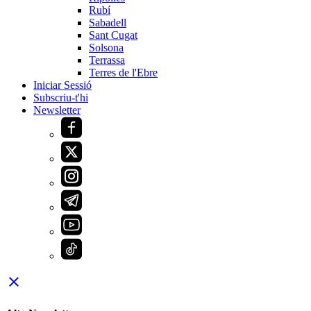
Rubí
Sabadell
Sant Cugat
Solsona
Terrassa
Terres de l'Ebre
Iniciar Sessió
Subscriu-t'hi
Newsletter
close