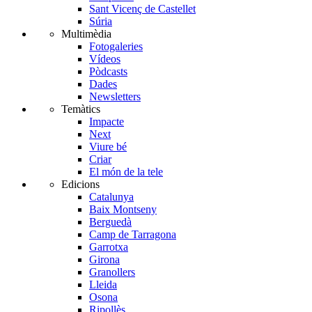
Sant Vicenç de Castellet
Súria
Multimèdia
Fotogaleries
Vídeos
Pòdcasts
Dades
Newsletters
Temàtics
Impacte
Next
Viure bé
Criar
El món de la tele
Edicions
Catalunya
Baix Montseny
Berguedà
Camp de Tarragona
Garrotxa
Girona
Granollers
Lleida
Osona
Ripollès