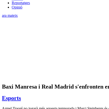
Reportatges
Opinió
ara mateix
Baxi Manresa i Real Madrid s'enfronten en
Esports
Armel Traoré no jugarà més aquesta temporada i Marci Steinbergs és