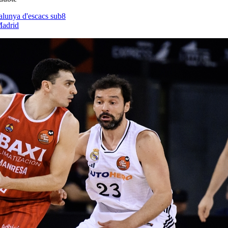
alunya d'escacs sub8
Madrid