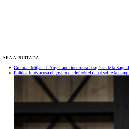
ARA A PORTADA
Cultura i Mitjans
L'Any Gaudí incorpora l'església de la Sagra
Política
Junts acusa el govern de defugir el debat sobre la com