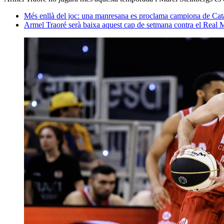
Més enllà del joc: una manresana es proclama campiona de Cat
Armel Traoré serà baixa aquest cap de setmana contra el Real 