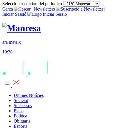
Seleccionar edición del periódico
Cerca
|
Newsletters
|
Iniciar Sessió
ara mateix
10:30
Últimes Notícies
Societat
Successos
Plans
Política
Obituaris
Esports