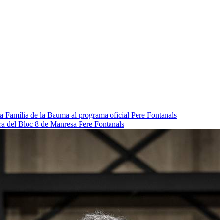
da Família de la Bauma al programa oficial
Pere Fontanals
pra del Bloc 8 de Manresa
Pere Fontanals