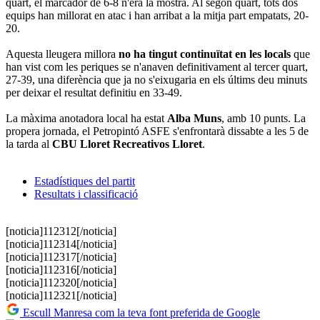
quart, el marcador de 6-8 n'era la mostra. Al segon quart, tots dos
equips han millorat en atac i han arribat a la mitja part empatats, 20-
20.
Aquesta lleugera millora
no ha tingut continuïtat en les locals
que
han vist com les periques se n'anaven definitivament al tercer quart,
27-39, una diferència que ja no s'eixugaria en els últims deu minuts
per deixar el resultat definitiu en 33-49.
La màxima anotadora local ha estat
Alba Muns
, amb 10 punts. La
propera jornada, el Petropintó ASFE s'enfrontarà dissabte a les 5 de
la tarda al
CBU Lloret Recreativos Lloret
.
Estadístiques del partit
Resultats i classificació
[noticia]112312[/noticia]
[noticia]112314[/noticia]
[noticia]112317[/noticia]
[noticia]112316[/noticia]
[noticia]112320[/noticia]
[noticia]112321[/noticia]
Escull Manresa com la teva font preferida de Google