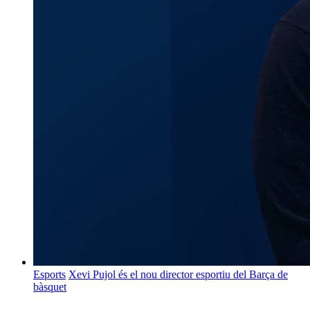
Esports
Xevi Pujol és el nou director esportiu del Barça de
bàsquet