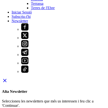
Terrassa
Terres de l'Ebre
Iniciar Sessió
Subscriu-t'hi
Newsletter
close
Alta Newsletter
Seleccioneu les newsletters que més us interessen i feu clic a
'Continuar'.