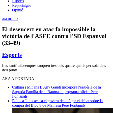
Esports
Reportatges
Opinió
ara mateix
El desencert en atac fa impossible la
victòria de l'ASFE contra l'SD Espanyol
(33-49)
Esports
Les santfruitosenques tanquen tres dels quatre quarts per sota dels
deu punts
ARA A PORTADA
Cultura i Mitjans
L'Any Gaudí incorpora l'església de la
Sagrada Família de la Bauma al programa oficial
Pere
Fontanals
Política
Junts acusa el govern de defugir el debat sobre la
compra del Bloc 8 de Manresa
Pere Fontanals