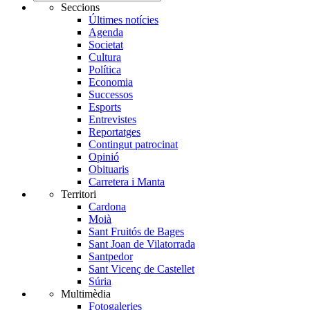
Seccions
Últimes notícies
Agenda
Societat
Cultura
Política
Economia
Successos
Esports
Entrevistes
Reportatges
Contingut patrocinat
Opinió
Obituaris
Carretera i Manta
Territori
Cardona
Moià
Sant Fruitós de Bages
Sant Joan de Vilatorrada
Santpedor
Sant Vicenç de Castellet
Súria
Multimèdia
Fotogaleries