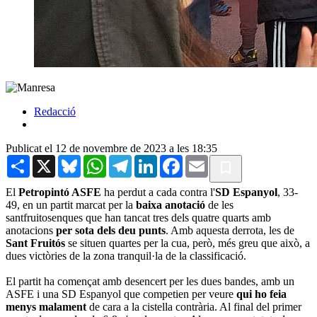
Redacció
Publicat el 12 de novembre de 2023 a les 18:35
Share
X
Bluesky
WhatsApp
Telegram
LinkedIn
Facebook
Email
El
Petropintó ASFE
ha perdut a cada contra l'
SD Espanyol
, 33-
49, en un partit marcat per la
baixa anotació
de les
santfruitosenques que han tancat tres dels quatre quarts amb
anotacions
per sota dels deu punts
. Amb aquesta derrota, les de
Sant Fruitós
se situen quartes per la cua, però, més greu que això, a
dues victòries de la zona tranquil·la de la classificació.
El partit ha començat amb desencert per les dues bandes, amb un
ASFE i una SD Espanyol que competien per veure
qui ho feia
menys malament
de cara a la cistella contrària. Al final del primer