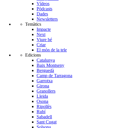
Vídeos
Pòdcasts
Dades
Newsletters
Temàtics
Impacte
Next
Viure bé
Criar
El món de la tele
Edicions
Catalunya
Baix Montseny
Berguedà
Camp de Tarragona
Garrotxa
Girona
Granollers
Lleida
Osona
Ripollès
Rubí
Sabadell
Sant Cugat
Solsona