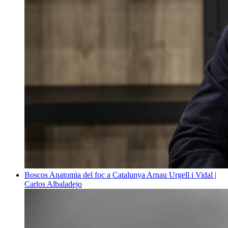
Boscos
Anatomia del foc a Catalunya
Arnau Urgell i Vidal |
Carlos Albaladejo