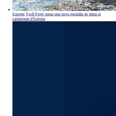
Esports
Txell Ferré suma una nova medalla de plata al
campionat d'Europa