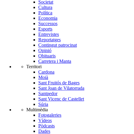
Societat
Cultura
Política
Economia
Successos
Esports
Entrevistes
Reportatges
Contingut patrocinat
Opinió
Obituaris
Carretera i Manta
Territori
Cardona
Moià
Sant Fruitós de Bages
Sant Joan de Vilatorrada
Santpedor
Sant Vicenç de Castellet
Súria
Multimèdia
Fotogaleries
Vídeos
Pòdcasts
Dades