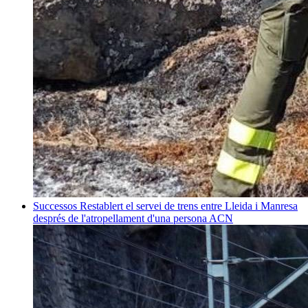
Successos
Restablert el servei de trens entre Lleida i Manresa
després de l'atropellament d'una persona
ACN