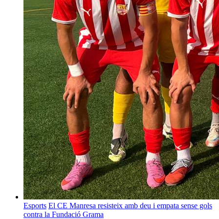
Esports
El CE Manresa resisteix amb deu i empata sense gols
contra la Fundació Grama