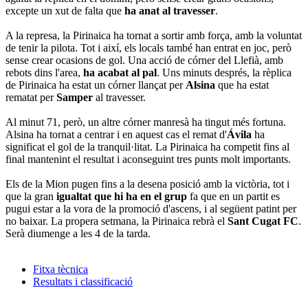
excepte un xut de falta que
ha anat al travesser
.
A la represa, la Pirinaica ha tornat a sortir amb força, amb la voluntat
de tenir la pilota. Tot i així, els locals també han entrat en joc, però
sense crear ocasions de gol. Una acció de córner del Llefià, amb
rebots dins l'area,
ha acabat al pal
. Uns minuts després, la rèplica
de Pirinaica ha estat un córner llançat per
Alsina
que ha estat
rematat per
Samper
al travesser.
Al minut 71, però, un altre córner manresà ha tingut més fortuna.
Alsina ha tornat a centrar i en aquest cas el remat d'
Ávila
ha
significat el gol de la tranquil·litat. La Pirinaica ha competit fins al
final mantenint el resultat i aconseguint tres punts molt importants.
Els de la Mion pugen fins a la desena posició amb la victòria, tot i
que la gran
igualtat que hi ha en el grup
fa que en un partit es
pugui estar a la vora de la promoció d'ascens, i al següent patint per
no baixar. La propera setmana, la Pirinaica rebrà el
Sant Cugat FC
.
Serà diumenge a les 4 de la tarda.
Fitxa tècnica
Resultats i classificació