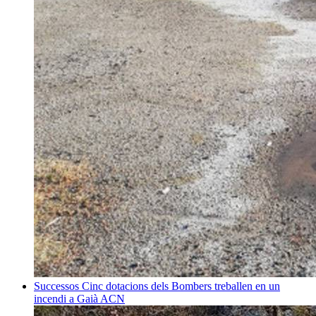
Successos
Cinc dotacions dels Bombers treballen en un
incendi a Gaià
ACN