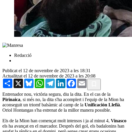
Redacció
Publicat el 12 de novembre de 2023 a les 18:31
Actualitzat el 12 de novembre de 2023 a les 20:08
Share
X
Bluesky
WhatsApp
Telegram
LinkedIn
Facebook
Email
Entrenador nou, victòria segura, diu la dita. En el cas de la
Pirinaica
, si més no, la dita s'ha acomplert i l'equip de la Mion ha
aconseguit un triomf balsàmic al camp de la
Unificación Llefià
.
Oriol Hontangas s'ha estrenat de la millor manera possible.
Els de la Mion han començat molt intensos i ja al minut 4,
Vinasco
els ha avançat en el marcador. Després del gol, els badalonins han
agafat la rèplica en el domini, però sense crear grans ocasions,