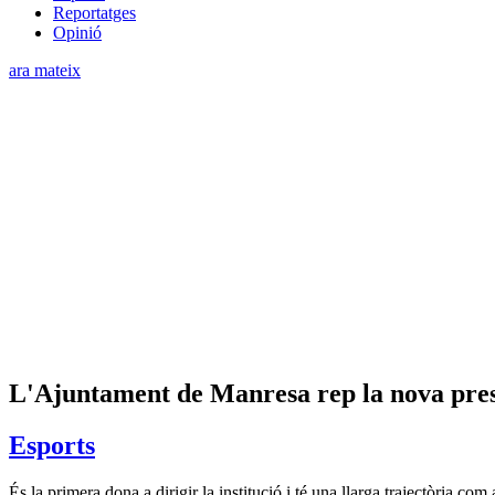
Reportatges
Opinió
ara mateix
L'Ajuntament de Manresa rep la nova pres
Esports
És la primera dona a dirigir la institució i té una llarga trajectòria co