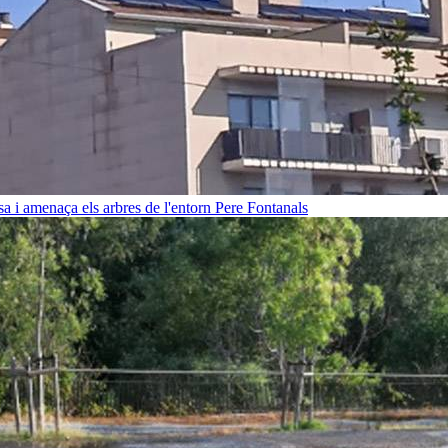
sa i amenaça els arbres de l'entorn
Pere Fontanals