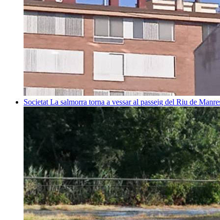
Societat
La salmorra torna a vessar al passeig del Riu de Manre