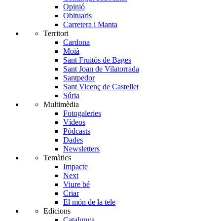
Opinió
Obituaris
Carretera i Manta
Territori
Cardona
Moià
Sant Fruitós de Bages
Sant Joan de Vilatorrada
Santpedor
Sant Vicenç de Castellet
Súria
Multimèdia
Fotogaleries
Vídeos
Pòdcasts
Dades
Newsletters
Temàtics
Impacte
Next
Viure bé
Criar
El món de la tele
Edicions
Catalunya