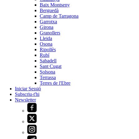
Baix Montseny
Berguedà
Camp de Tarragona
Garrotxa
Girona
Granollers
Lleida
Osona
Ripollès
Rubí
Sabadell
Sant Cugat
Solsona
Terrassa
Terres de l'Ebre
Iniciar Sessió
Subscriu-t'hi
Newsletter