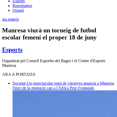
Esports
Reportatges
Opinió
ara mateix
Manresa viurà un torneig de futbol
escolar femení el proper 18 de juny
Esports
Organitzat pel Consell Esportiu del Bages i el Centre d'Esports
Manresa
ARA A PORTADA
Societat
Un espectacular estol de cigonyes anuncia a Manresa
l'inici de la migració cap a l'Àfrica
Pere Fontanals