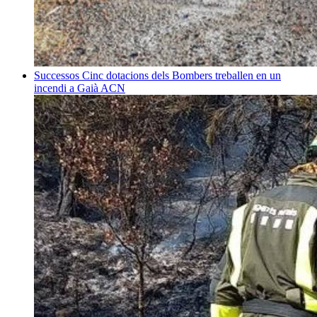
Successos
Cinc dotacions dels Bombers treballen en un
incendi a Gaià
ACN