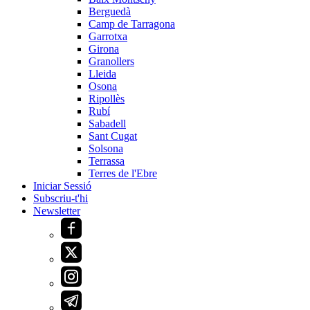
Berguedà
Camp de Tarragona
Garrotxa
Girona
Granollers
Lleida
Osona
Ripollès
Rubí
Sabadell
Sant Cugat
Solsona
Terrassa
Terres de l'Ebre
Iniciar Sessió
Subscriu-t'hi
Newsletter