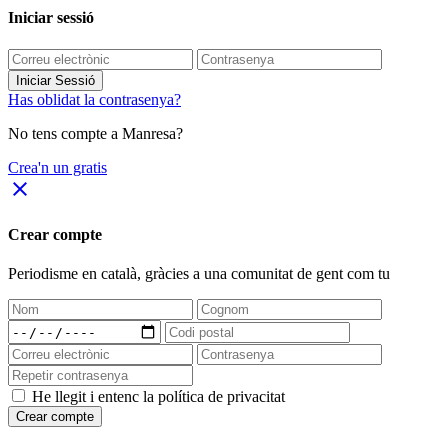
Iniciar sessió
Iniciar Sessió
Has oblidat la contrasenya?
No tens compte a Manresa?
Crea'n un gratis
close
Crear compte
Periodisme
en català
, gràcies a una comunitat de gent com tu
He llegit i entenc la política de privacitat
Crear compte