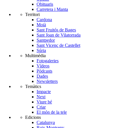
Obituaris
Carretera i Manta
Territori
Cardona
Moià
Sant Fruitós de Bages
Sant Joan de Vilatorrada
Santpedor
Sant Vicenç de Castellet
Súria
Multimèdia
Fotogaleries
Vídeos
Pòdcasts
Dades
Newsletters
Temàtics
Impacte
Next
Viure bé
Criar
El món de la tele
Edicions
Catalunya
Baix Montseny