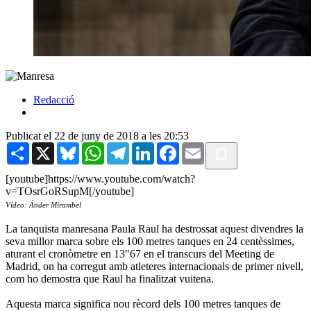
Redacció
Publicat el 22 de juny de 2018 a les 20:53
Share
X
Bluesky
WhatsApp
Telegram
LinkedIn
Facebook
Email
[youtube]https://www.youtube.com/watch?
v=TOsrGoRSupM[/youtube]
Vídeo: Ánder Mirambel
La tanquista manresana Paula Raul ha destrossat aquest divendres la
seva millor marca sobre els 100 metres tanques en 24 centèssimes,
aturant el cronòmetre en 13"67 en el transcurs del Meeting de
Madrid, on ha corregut amb atleteres internacionals de primer nivell,
com ho demostra que Raul ha finalitzat vuitena.
Aquesta marca significa nou rècord dels 100 metres tanques de