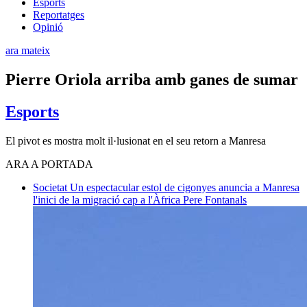
Esports
Reportatges
Opinió
ara mateix
Pierre Oriola arriba amb ganes de sumar
Esports
El pivot es mostra molt il·lusionat en el seu retorn a Manresa
ARA A PORTADA
Societat
Un espectacular estol de cigonyes anuncia a Manresa
l'inici de la migració cap a l'Àfrica
Pere Fontanals