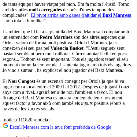
de tants equips i haver viatjat pel mon. Em fa molta il·lusió. Torno
amb les
piles molt carregades
després d'unes temporades
complicades".
El pivot arriba amb ganes d'ajudar el
Baxi Manresa
"amb tota la humilitat".
L'ambient que hi ha a la plantilla del Baxi Manresa i comptar amb
un entrenador com
Pedro Martínez
són dos altres aspectes que
Oriola valora de forma molt positiva. Oriola i Martínez ja es
coneixen del seu pas pel
Valencia Basket
. "L'estil segueix sent
bastant semblant però molt millorat. Córrer, anotar fàcil i en pocs
segons... Tothom se sent important. Tots els jugadors tenen el seu
moment durant la temporada. I s'intenta jugar amb tots els jugadors.
Jo vinc a sumar", ha explicat el nou jugador del Baxi Manresa.
El
Nou Congost
és un escenari conegut per Oriola ja que hi va
jugar com a local entre el 2009 i el 2012. Després de jugar-hi onze
anys com a rival, agrairà tenir de nou l'ambient a favor. El nou
fitxatge del Baxi Manresa es mostra content de tenir novament
aquest factor a favor això com també els
inputs
positius rebuts a
través de les xarxes socials.
[noticia]111820[/noticia]
Escull Manresa com la teva font preferida de Google