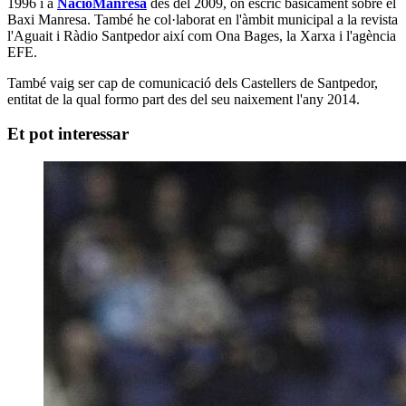
1996 i a
NacióManresa
des del 2009, on escric bàsicament sobre el
Baxi Manresa. També he col·laborat en l'àmbit municipal a la revista
l'Aguait i Ràdio Santpedor així com Ona Bages, la Xarxa i l'agència
EFE.
També vaig ser cap de comunicació dels Castellers de Santpedor,
entitat de la qual formo part des del seu naixement l'any 2014.
Et pot interessar