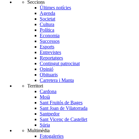
Seccions
Últimes notícies
Agenda
Societat
Cultura
Política
Economia
Successos
Esports
Entrevistes
Reportatges
Contingut patrocinat
Opinió
Obituaris
Carretera i Manta
Territori
Cardona
Moià
Sant Fruitós de Bages
Sant Joan de Vilatorrada
Santpedor
Sant Vicenç de Castellet
Súria
Multimèdia
Fotogaleries