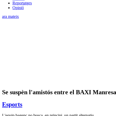
Reportatges
Opinió
ara mateix
Se suspèn l'amistós entre el BAXI Manresa 
Esports
L'equip bagenc no busca, en principi, un partit alternatiu