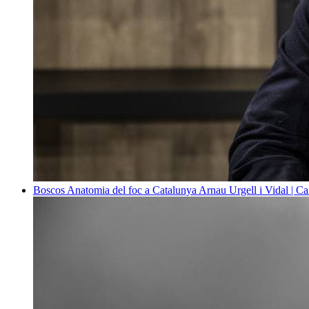
Boscos
Anatomia del foc a Catalunya
Arnau Urgell i Vidal | Ca