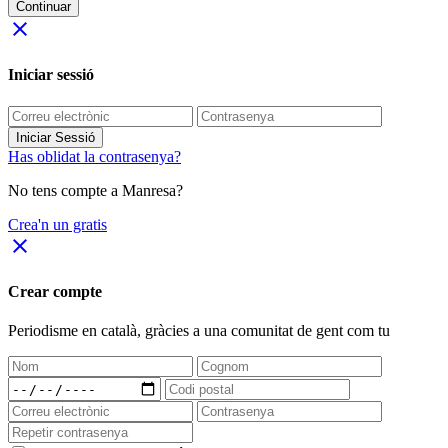
Continuar
close
Iniciar sessió
Iniciar Sessió
Has oblidat la contrasenya?
No tens compte a Manresa?
Crea'n un gratis
close
Crear compte
Periodisme
en català
, gràcies a una comunitat de gent com tu