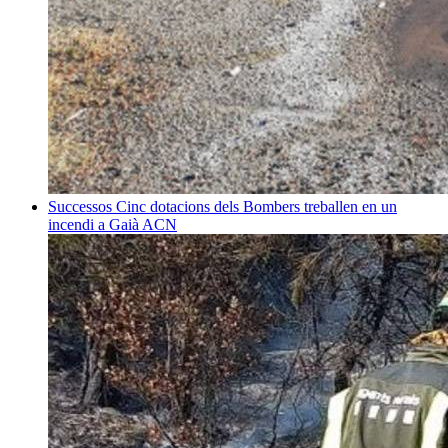
Successos
Cinc dotacions dels Bombers treballen en un
incendi a Gaià
ACN