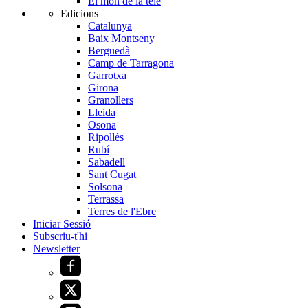
El món de la tele
Edicions
Catalunya
Baix Montseny
Berguedà
Camp de Tarragona
Garrotxa
Girona
Granollers
Lleida
Osona
Ripollès
Rubí
Sabadell
Sant Cugat
Solsona
Terrassa
Terres de l'Ebre
Iniciar Sessió
Subscriu-t'hi
Newsletter