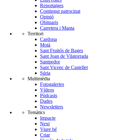
Reportatges
Contingut patrocinat
Opinió
Obituaris
Carretera i Manta
Territori
Cardona
Moià
Sant Fruitós de Bages
Sant Joan de Vilatorrada
Santpedor
Sant Vicenç de Castellet
Súria
Multimèdia
Fotogaleries
Vídeos
Pòdcasts
Dades
Newsletters
Temàtics
Impacte
Next
Viure bé
Criar