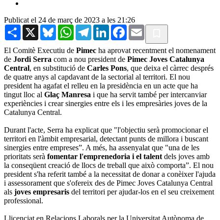
Publicat el 24 de març de 2023 a les 21:26
Share
X
Bluesky
WhatsApp
Telegram
LinkedIn
Facebook
Email
El Comitè Executiu de
Pimec
ha aprovat recentment el nomenament
de
Jordi Serra
com a nou president de
Pimec Joves Catalunya
Central
, en substitució de
Carles Pons
, que deixa el càrrec després
de quatre anys al capdavant de la sectorial al territori. El nou
president ha agafat el relleu en la presidència en un acte que ha
tingut lloc al
Glaç Manresa
i que ha servit també per intercanviar
experiències i crear sinergies entre els i les empresàries joves de la
Catalunya Central.
Durant l'acte, Serra ha explicat que "l'objectiu serà promocionar el
territori en l'àmbit empresarial, detectant punts de millora i buscant
sinergies entre empreses”. A més, ha assenyalat que "una de les
prioritats serà
fomentar l'emprenedoria i el talent
dels joves amb
la conseqüent creació de llocs de treball que això comporta”. El nou
president s'ha referit també a la necessitat de donar a conèixer l'ajuda
i assessorament que s'ofereix des de Pimec Joves Catalunya Central
als
joves empresaris
del territori per ajudar-los en el seu creixement
professional.
Llicenciat en Relacions Laborals per la Universitat Autònoma de