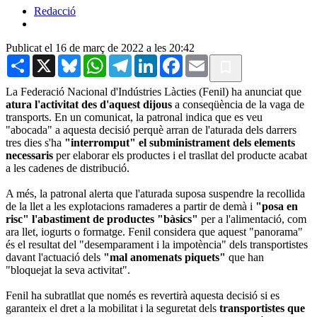
Redacció
Publicat el 16 de març de 2022 a les 20:42
Share
X
Bluesky
WhatsApp
Telegram
LinkedIn
Facebook
Email
La Federació Nacional d'Indústries Làcties (Fenil) ha anunciat que
atura l'activitat des d'aquest dijous
a conseqüència de la vaga de
transports. En un comunicat, la patronal indica que es veu
"abocada" a aquesta decisió perquè arran de l'aturada dels darrers
tres dies s'ha
"interromput" el subministrament dels elements
necessaris
per elaborar els productes i el trasllat del producte acabat
a les cadenes de distribució.
A més, la patronal alerta que l'aturada suposa suspendre la recollida
de la llet a les explotacions ramaderes a partir de demà i
"posa en
risc" l'abastiment de productes "bàsics"
per a l'alimentació, com
ara llet, iogurts o formatge. Fenil considera que aquest "panorama"
és el resultat del "desemparament i la impotència" dels transportistes
davant l'actuació dels
"mal anomenats piquets"
que han
"bloquejat la seva activitat".
Fenil ha subratllat que només es revertirà aquesta decisió si es
garanteix el dret a la mobilitat i la seguretat dels
transportistes que