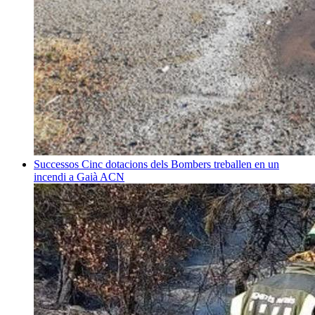
Successos
Cinc dotacions dels Bombers treballen en un
incendi a Gaià
ACN