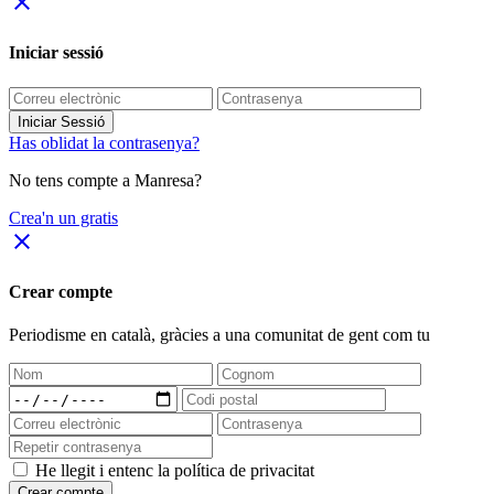
close
Iniciar sessió
Iniciar Sessió
Has oblidat la contrasenya?
No tens compte a Manresa?
Crea'n un gratis
close
Crear compte
Periodisme
en català
, gràcies a una comunitat de gent com tu
He llegit i entenc la política de privacitat
Crear compte