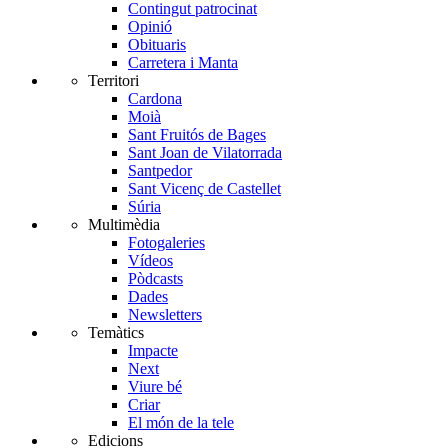
Contingut patrocinat
Opinió
Obituaris
Carretera i Manta
Territori
Cardona
Moià
Sant Fruitós de Bages
Sant Joan de Vilatorrada
Santpedor
Sant Vicenç de Castellet
Súria
Multimèdia
Fotogaleries
Vídeos
Pòdcasts
Dades
Newsletters
Temàtics
Impacte
Next
Viure bé
Criar
El món de la tele
Edicions