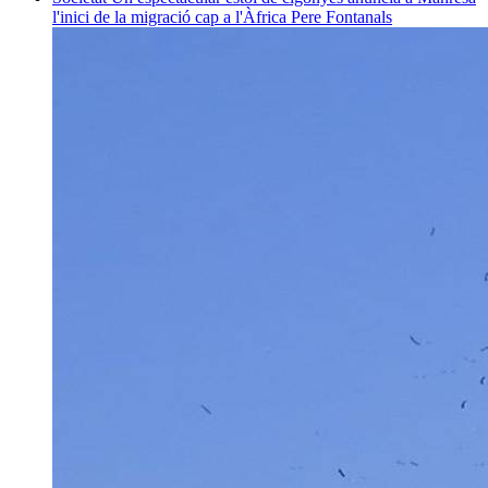
l'inici de la migració cap a l'Àfrica
Pere Fontanals