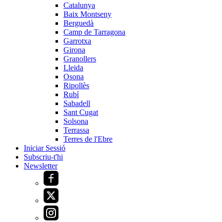
Catalunya
Baix Montseny
Berguedà
Camp de Tarragona
Garrotxa
Girona
Granollers
Lleida
Osona
Ripollès
Rubí
Sabadell
Sant Cugat
Solsona
Terrassa
Terres de l'Ebre
Iniciar Sessió
Subscriu-t'hi
Newsletter