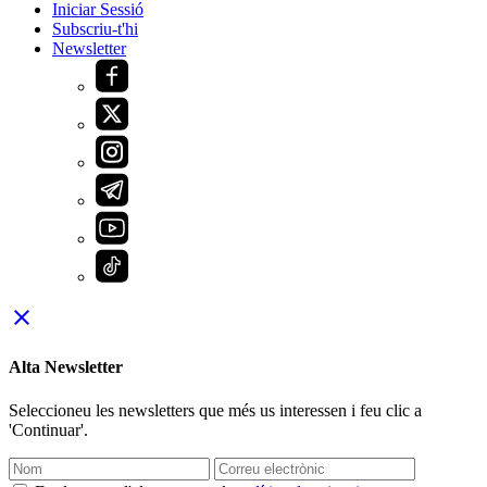
Iniciar Sessió
Subscriu-t'hi
Newsletter
close
Alta Newsletter
Seleccioneu les newsletters que més us interessen i feu clic a
'Continuar'.