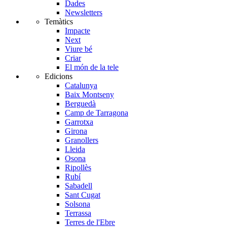
Dades
Newsletters
Temàtics
Impacte
Next
Viure bé
Criar
El món de la tele
Edicions
Catalunya
Baix Montseny
Berguedà
Camp de Tarragona
Garrotxa
Girona
Granollers
Lleida
Osona
Ripollès
Rubí
Sabadell
Sant Cugat
Solsona
Terrassa
Terres de l'Ebre