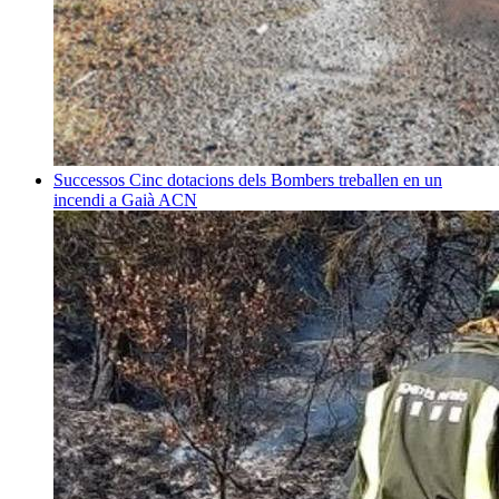
Successos
Cinc dotacions dels Bombers treballen en un
incendi a Gaià
ACN