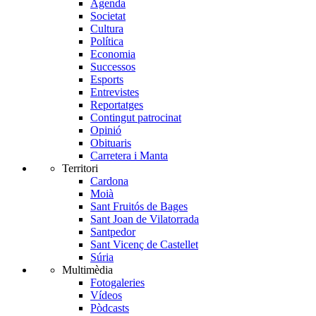
Agenda
Societat
Cultura
Política
Economia
Successos
Esports
Entrevistes
Reportatges
Contingut patrocinat
Opinió
Obituaris
Carretera i Manta
Territori
Cardona
Moià
Sant Fruitós de Bages
Sant Joan de Vilatorrada
Santpedor
Sant Vicenç de Castellet
Súria
Multimèdia
Fotogaleries
Vídeos
Pòdcasts