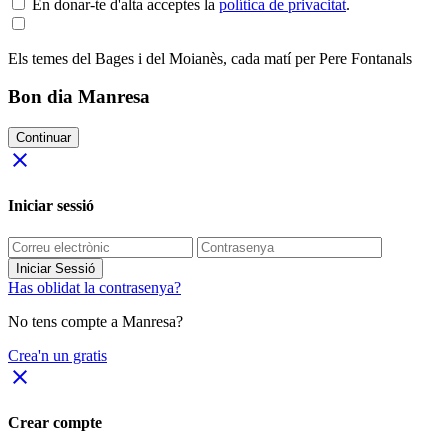
En donar-te d'alta acceptes la
política de privacitat
.
Els temes del Bages i del Moianès, cada matí per Pere Fontanals
Bon dia Manresa
Continuar
close
Iniciar sessió
Iniciar Sessió
Has oblidat la contrasenya?
No tens compte a Manresa?
Crea'n un gratis
close
Crear compte