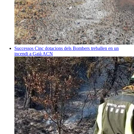
Successos
Cinc dotacions dels Bombers treballen en un
incendi a Gaià
ACN