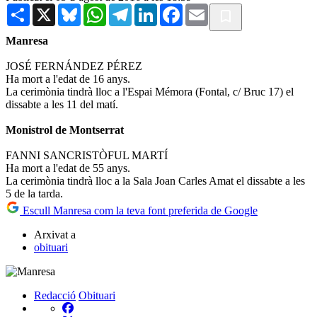
Share
X
Bluesky
WhatsApp
Telegram
LinkedIn
Facebook
Email
Manresa
JOSÉ FERNÁNDEZ PÉREZ
Ha mort a l'edat de 16 anys.
La cerimònia tindrà lloc a l'Espai Mémora (Fontal, c/ Bruc 17) el
dissabte a les 11 del matí.
Monistrol de Montserrat
FANNI SANCRISTÒFUL MARTÍ
Ha mort a l'edat de 55 anys.
La cerimònia tindrà lloc a la Sala Joan Carles Amat el dissabte a les
5 de la tarda.
Escull Manresa com la teva font preferida de Google
Arxivat a
obituari
Redacció
Obituari