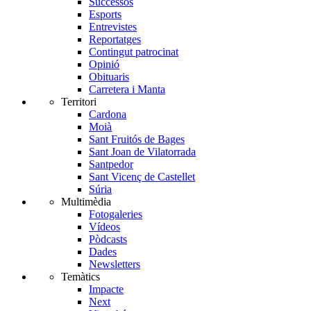
Successos
Esports
Entrevistes
Reportatges
Contingut patrocinat
Opinió
Obituaris
Carretera i Manta
Territori
Cardona
Moià
Sant Fruitós de Bages
Sant Joan de Vilatorrada
Santpedor
Sant Vicenç de Castellet
Súria
Multimèdia
Fotogaleries
Vídeos
Pòdcasts
Dades
Newsletters
Temàtics
Impacte
Next