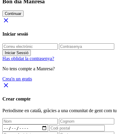
Bon dia Manresa
Continuar
close
Iniciar sessió
Iniciar Sessió
Has oblidat la contrasenya?
No tens compte a Manresa?
Crea'n un gratis
close
Crear compte
Periodisme
en català
, gràcies a una comunitat de gent com tu