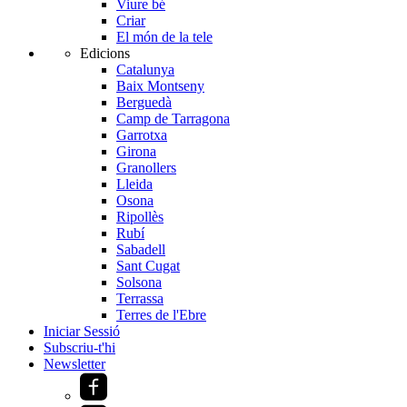
Viure bé
Criar
El món de la tele
Edicions
Catalunya
Baix Montseny
Berguedà
Camp de Tarragona
Garrotxa
Girona
Granollers
Lleida
Osona
Ripollès
Rubí
Sabadell
Sant Cugat
Solsona
Terrassa
Terres de l'Ebre
Iniciar Sessió
Subscriu-t'hi
Newsletter