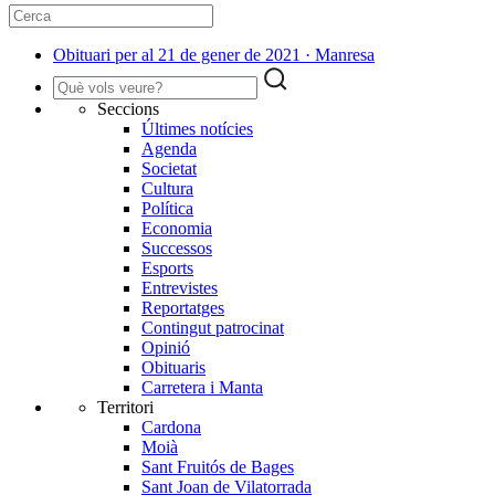
Obituari per al 21 de gener de 2021 · Manresa
Seccions
Últimes notícies
Agenda
Societat
Cultura
Política
Economia
Successos
Esports
Entrevistes
Reportatges
Contingut patrocinat
Opinió
Obituaris
Carretera i Manta
Territori
Cardona
Moià
Sant Fruitós de Bages
Sant Joan de Vilatorrada