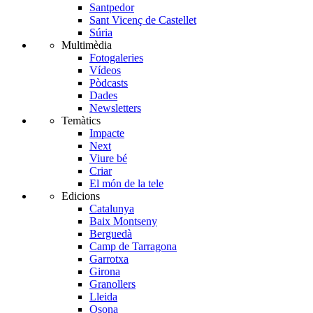
Santpedor
Sant Vicenç de Castellet
Súria
Multimèdia
Fotogaleries
Vídeos
Pòdcasts
Dades
Newsletters
Temàtics
Impacte
Next
Viure bé
Criar
El món de la tele
Edicions
Catalunya
Baix Montseny
Berguedà
Camp de Tarragona
Garrotxa
Girona
Granollers
Lleida
Osona