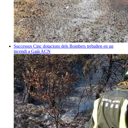
Successos
Cinc dotacions dels Bombers treballen en un
incendi a Gaià
ACN