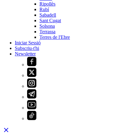
Ripollès
Rubí
Sabadell
Sant Cugat
Solsona
Terrassa
Terres de l'Ebre
Iniciar Sessió
Subscriu-t'hi
Newsletter
close