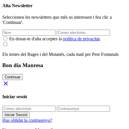
Alta Newsletter
Seleccioneu les newsletters que més us interessen i feu clic a
'Continuar'.
En donar-te d'alta acceptes la
política de privacitat
.
Els temes del Bages i del Moianès, cada matí per Pere Fontanals
Bon dia Manresa
Continuar
close
Iniciar sessió
Iniciar Sessió
Has oblidat la contrasenya?