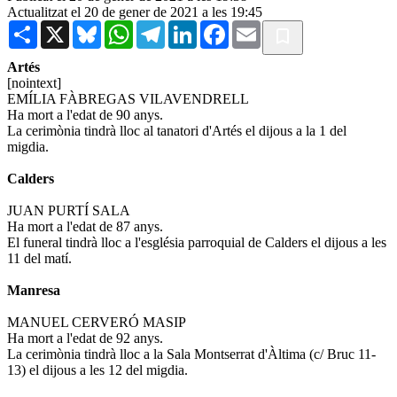
Actualitzat el 20 de gener de 2021 a les 19:45
Share
X
Bluesky
WhatsApp
Telegram
LinkedIn
Facebook
Email
Artés
[nointext]
EMÍLIA FÀBREGAS VILAVENDRELL
Ha mort a l'edat de 90 anys.
La cerimònia tindrà lloc al tanatori d'Artés el dijous a la 1 del
migdia.
Calders
JUAN PURTÍ SALA
Ha mort a l'edat de 87 anys.
El funeral tindrà lloc a l'església parroquial de Calders el dijous a les
11 del matí.
Manresa
MANUEL CERVERÓ MASIP
Ha mort a l'edat de 92 anys.
La cerimònia tindrà lloc a la Sala Montserrat d'Àltima (c/ Bruc 11-
13) el dijous a les 12 del migdia.