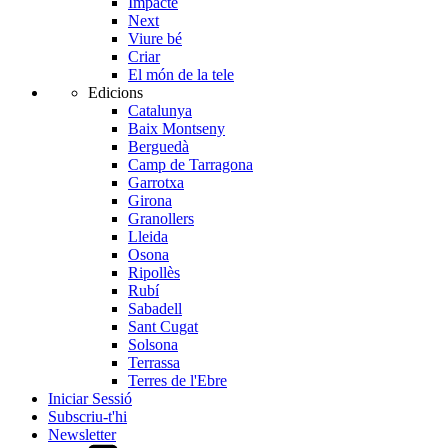
Impacte
Next
Viure bé
Criar
El món de la tele
Edicions
Catalunya
Baix Montseny
Berguedà
Camp de Tarragona
Garrotxa
Girona
Granollers
Lleida
Osona
Ripollès
Rubí
Sabadell
Sant Cugat
Solsona
Terrassa
Terres de l'Ebre
Iniciar Sessió
Subscriu-t'hi
Newsletter