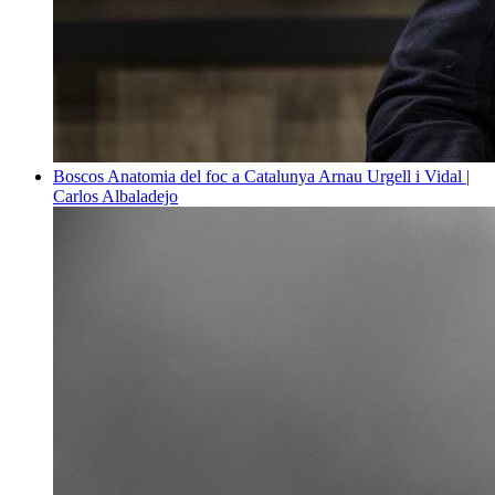
Boscos
Anatomia del foc a Catalunya
Arnau Urgell i Vidal |
Carlos Albaladejo