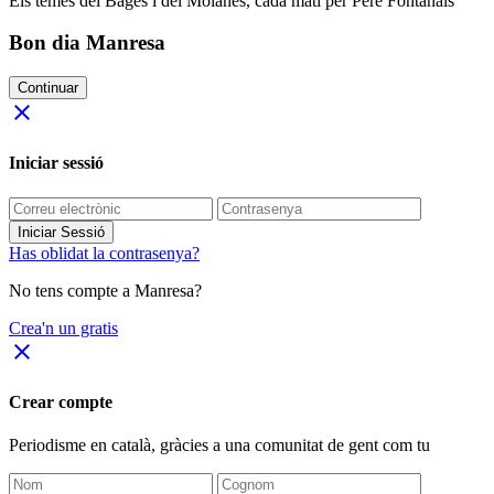
Els temes del Bages i del Moianès, cada matí per Pere Fontanals
Bon dia Manresa
Continuar
close
Iniciar sessió
Iniciar Sessió
Has oblidat la contrasenya?
No tens compte a Manresa?
Crea'n un gratis
close
Crear compte
Periodisme
en català
, gràcies a una comunitat de gent com tu