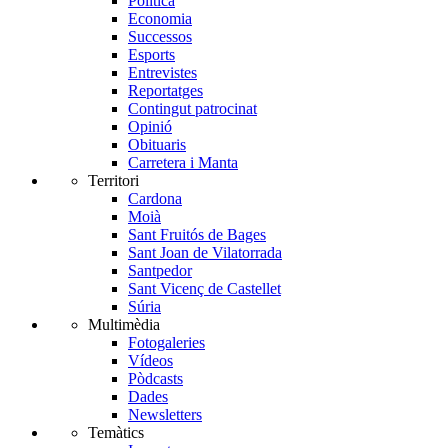
Política
Economia
Successos
Esports
Entrevistes
Reportatges
Contingut patrocinat
Opinió
Obituaris
Carretera i Manta
Territori
Cardona
Moià
Sant Fruitós de Bages
Sant Joan de Vilatorrada
Santpedor
Sant Vicenç de Castellet
Súria
Multimèdia
Fotogaleries
Vídeos
Pòdcasts
Dades
Newsletters
Temàtics