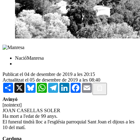
NacióManresa
Publicat el 04 de desembre de 2019 a les 20:15
Actualitzat el 05 de desembre de 2019 a les 08:40
Share
X
Bluesky
WhatsApp
Telegram
LinkedIn
Facebook
Email
Avinyó
[nointext]
JOAN CASELLAS SOLER
Ha mort a l'edat de 99 anys.
El funeral tindrà lloc a l'església parroquial Sant Joan el dijous a les
10 del matí.
Cardona