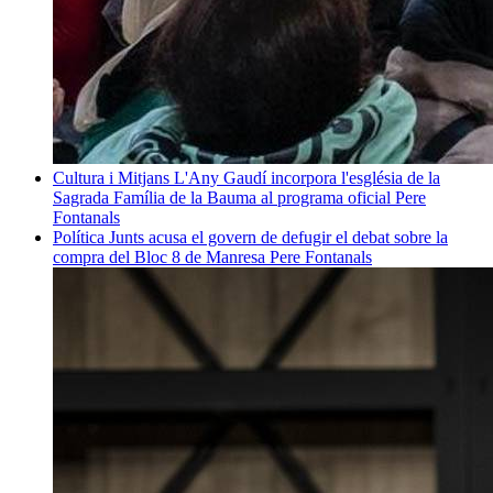
Cultura i Mitjans
L'Any Gaudí incorpora l'església de la
Sagrada Família de la Bauma al programa oficial
Pere
Fontanals
Política
Junts acusa el govern de defugir el debat sobre la
compra del Bloc 8 de Manresa
Pere Fontanals