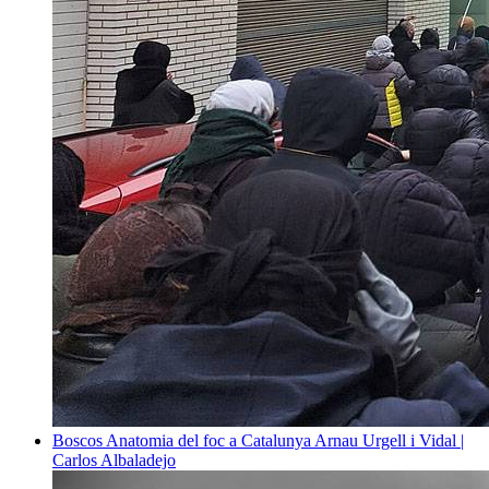
Boscos
Anatomia del foc a Catalunya
Arnau Urgell i Vidal |
Carlos Albaladejo