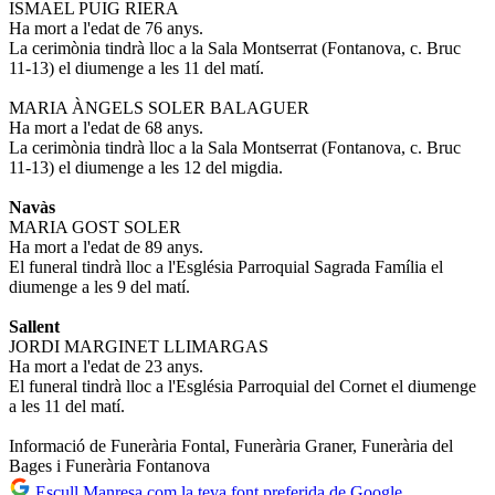
ISMAEL PUIG RIERA
Ha mort a l'edat de 76 anys.
La cerimònia tindrà lloc a la Sala Montserrat (Fontanova, c. Bruc
11-13) el diumenge a les 11 del matí.
MARIA ÀNGELS SOLER BALAGUER
Ha mort a l'edat de 68 anys.
La cerimònia tindrà lloc a la Sala Montserrat (Fontanova, c. Bruc
11-13) el diumenge a les 12 del migdia.
Navàs
MARIA GOST SOLER
Ha mort a l'edat de 89 anys.
El funeral tindrà lloc a l'Església Parroquial Sagrada Família el
diumenge a les 9 del matí.
Sallent
JORDI MARGINET LLIMARGAS
Ha mort a l'edat de 23 anys.
El funeral tindrà lloc a l'Església Parroquial del Cornet el diumenge
a les 11 del matí.
Informació de Funerària Fontal, Funerària Graner, Funerària del
Bages i Funerària Fontanova
Escull Manresa com la teva font preferida de Google