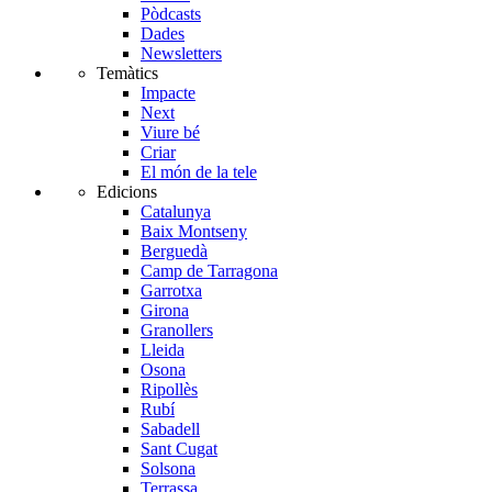
Pòdcasts
Dades
Newsletters
Temàtics
Impacte
Next
Viure bé
Criar
El món de la tele
Edicions
Catalunya
Baix Montseny
Berguedà
Camp de Tarragona
Garrotxa
Girona
Granollers
Lleida
Osona
Ripollès
Rubí
Sabadell
Sant Cugat
Solsona
Terrassa