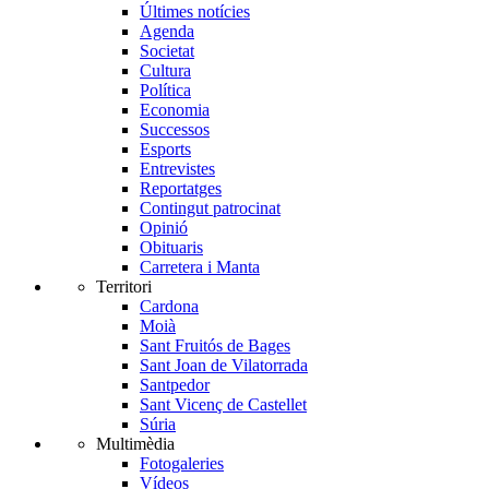
Últimes notícies
Agenda
Societat
Cultura
Política
Economia
Successos
Esports
Entrevistes
Reportatges
Contingut patrocinat
Opinió
Obituaris
Carretera i Manta
Territori
Cardona
Moià
Sant Fruitós de Bages
Sant Joan de Vilatorrada
Santpedor
Sant Vicenç de Castellet
Súria
Multimèdia
Fotogaleries
Vídeos