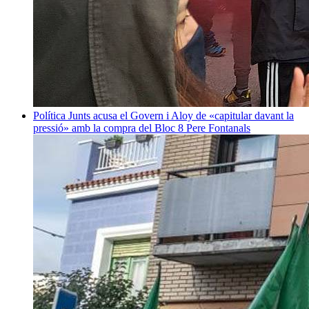
Política
Junts acusa el Govern i Aloy de «capitular davant la
pressió» amb la compra del Bloc 8
Pere Fontanals