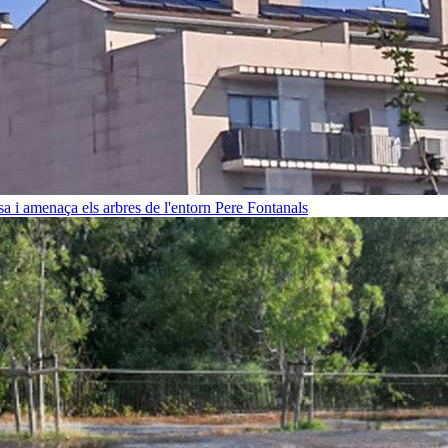
sa i amenaça els arbres de l'entorn
Pere Fontanals