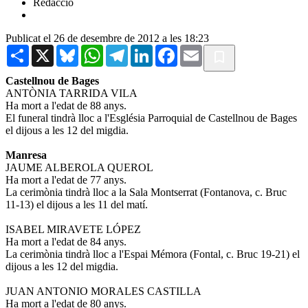
Redacció
Publicat el 26 de desembre de 2012 a les 18:23
Share
X
Bluesky
WhatsApp
Telegram
LinkedIn
Facebook
Email
Castellnou de Bages
ANTÒNIA TARRIDA VILA
Ha mort a l'edat de 88 anys.
El funeral tindrà lloc a l'Església Parroquial de Castellnou de Bages
el dijous a les 12 del migdia.
Manresa
JAUME ALBEROLA QUEROL
Ha mort a l'edat de 77 anys.
La cerimònia tindrà lloc a la Sala Montserrat (Fontanova, c. Bruc
11-13) el dijous a les 11 del matí.
ISABEL MIRAVETE LÓPEZ
Ha mort a l'edat de 84 anys.
La cerimònia tindrà lloc a l'Espai Mémora (Fontal, c. Bruc 19-21) el
dijous a les 12 del migdia.
JUAN ANTONIO MORALES CASTILLA
Ha mort a l'edat de 80 anys.