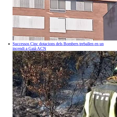
Successos
Cinc dotacions dels Bombers treballen en un
incendi a Gaià
ACN