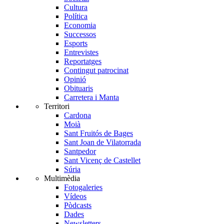
Cultura
Política
Economia
Successos
Esports
Entrevistes
Reportatges
Contingut patrocinat
Opinió
Obituaris
Carretera i Manta
Territori
Cardona
Moià
Sant Fruitós de Bages
Sant Joan de Vilatorrada
Santpedor
Sant Vicenç de Castellet
Súria
Multimèdia
Fotogaleries
Vídeos
Pòdcasts
Dades
Newsletters