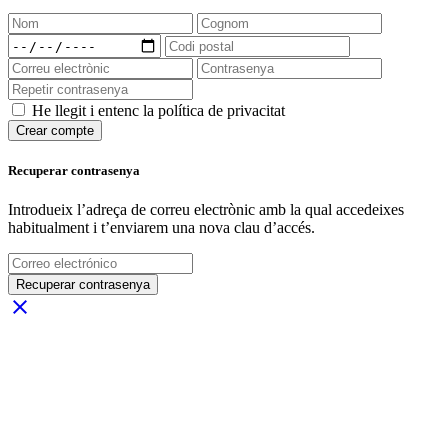
He llegit i entenc la política de privacitat
Crear compte
Recuperar contrasenya
Introdueix l’adreça de correu electrònic amb la qual accedeixes
habitualment i t’enviarem una nova clau d’accés.
Recuperar contrasenya
close