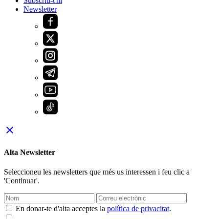
Subscriu-t'hi
Newsletter
close
Alta Newsletter
Seleccioneu les newsletters que més us interessen i feu clic a
'Continuar'.
En donar-te d'alta acceptes la
política de privacitat
.