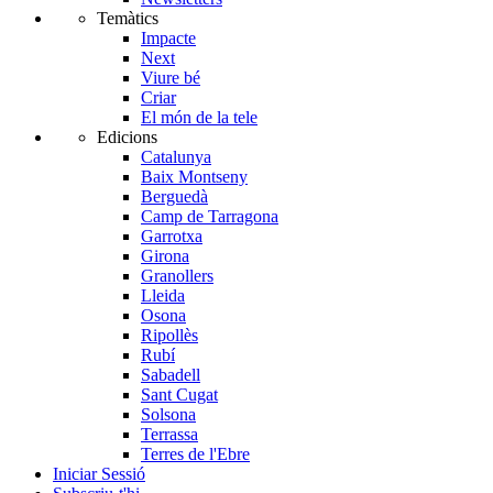
Temàtics
Impacte
Next
Viure bé
Criar
El món de la tele
Edicions
Catalunya
Baix Montseny
Berguedà
Camp de Tarragona
Garrotxa
Girona
Granollers
Lleida
Osona
Ripollès
Rubí
Sabadell
Sant Cugat
Solsona
Terrassa
Terres de l'Ebre
Iniciar Sessió