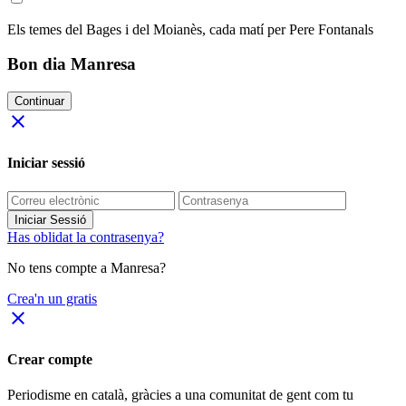
Els temes del Bages i del Moianès, cada matí per Pere Fontanals
Bon dia Manresa
Continuar
close
Iniciar sessió
Iniciar Sessió
Has oblidat la contrasenya?
No tens compte a Manresa?
Crea'n un gratis
close
Crear compte
Periodisme
en català
, gràcies a una comunitat de gent com tu