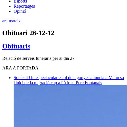
Esports
Reportatges
Opinió
ara mateix
Obituari 26-12-12
Obituaris
Relació de serveis funeraris per al dia 27
ARA A PORTADA
Societat
Un espectacular estol de cigonyes anuncia a Manresa
l'inici de la migració cap a l'Àfrica
Pere Fontanals