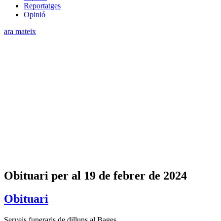
Reportatges
Opinió
ara mateix
Obituari per al 19 de febrer de 2024
Obituari
Serveis funeraris de dilluns al Bages