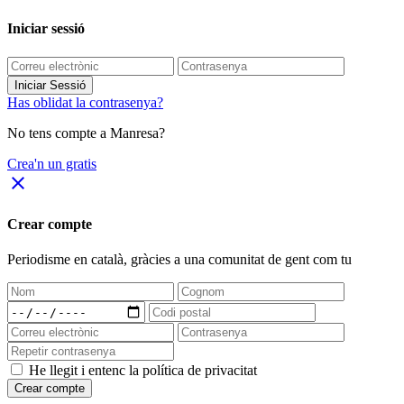
Iniciar sessió
Iniciar Sessió
Has oblidat la contrasenya?
No tens compte a Manresa?
Crea'n un gratis
close
Crear compte
Periodisme
en català
, gràcies a una comunitat de gent com tu
He llegit i entenc la política de privacitat
Crear compte