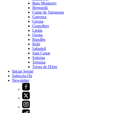
Baix Montseny
Berguedà
Camp de Tarragona
Garrotxa
Girona
Granollers
Lleida
Osona
Ripollès
Rubí
Sabadell
Sant Cugat
Solsona
Terrassa
Terres de l'Ebre
Iniciar Sessió
Subscriu-t'hi
Newsletter