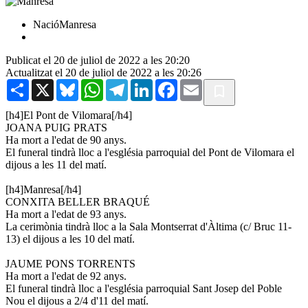
NacióManresa
Publicat el 20 de juliol de 2022 a les 20:20
Actualitzat el 20 de juliol de 2022 a les 20:26
Share
X
Bluesky
WhatsApp
Telegram
LinkedIn
Facebook
Email
[h4]El Pont de Vilomara[/h4]
JOANA PUIG PRATS
Ha mort a l'edat de 90 anys.
El funeral tindrà lloc a l'església parroquial del Pont de Vilomara el
dijous a les 11 del matí.
[h4]Manresa[/h4]
CONXITA BELLER BRAQUÉ
Ha mort a l'edat de 93 anys.
La cerimònia tindrà lloc a la Sala Montserrat d'Àltima (c/ Bruc 11-
13) el dijous a les 10 del matí.
JAUME PONS TORRENTS
Ha mort a l'edat de 92 anys.
El funeral tindrà lloc a l'església parroquial Sant Josep del Poble
Nou el dijous a 2/4 d'11 del matí.