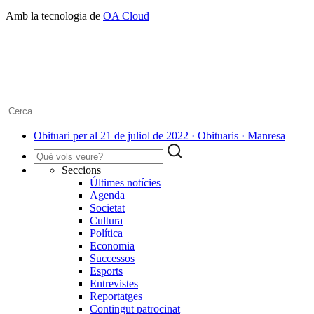
Amb la tecnologia de
OA Cloud
Obituari per al 21 de juliol de 2022 · Obituaris · Manresa
Seccions
Últimes notícies
Agenda
Societat
Cultura
Política
Economia
Successos
Esports
Entrevistes
Reportatges
Contingut patrocinat