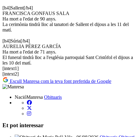
[h4]Sallent[/h4]
FRANCISCA GONFAUS SALA
Ha mort a l'edat de 90 anys.
La cerimònia tindrà lloc al tanatori de Sallent el dijous a les 11 del
matí.
[h4]Súria[/h4]
AURELIA PÉREZ GARCÍA
Ha mort a l'edat de 71 anys.
El funeral tindrà lloc a l'església parroquial Sant Cristòfol el dijous a
les 10 del matí.
[intext1]
[intext2]
Escull Manresa com la teva font preferida de Google
NacióManresa
Obituaris
Et pot interessar