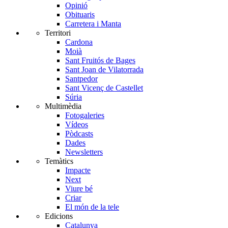
Opinió
Obituaris
Carretera i Manta
Territori
Cardona
Moià
Sant Fruitós de Bages
Sant Joan de Vilatorrada
Santpedor
Sant Vicenç de Castellet
Súria
Multimèdia
Fotogaleries
Vídeos
Pòdcasts
Dades
Newsletters
Temàtics
Impacte
Next
Viure bé
Criar
El món de la tele
Edicions
Catalunya