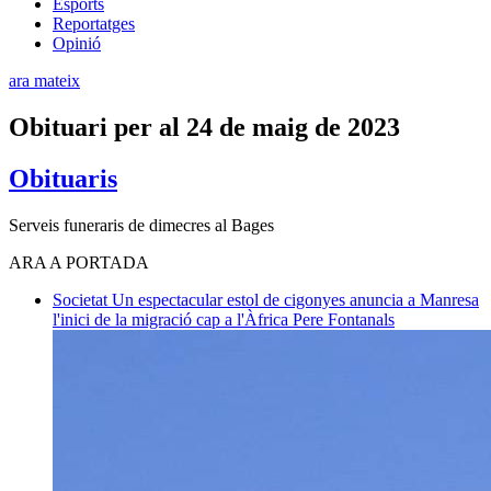
Esports
Reportatges
Opinió
ara mateix
Obituari per al 24 de maig de 2023
Obituaris
Serveis funeraris de dimecres al Bages
ARA A PORTADA
Societat
Un espectacular estol de cigonyes anuncia a Manresa
l'inici de la migració cap a l'Àfrica
Pere Fontanals