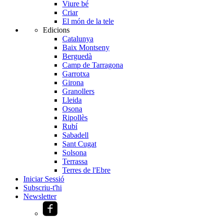
Viure bé
Criar
El món de la tele
Edicions
Catalunya
Baix Montseny
Berguedà
Camp de Tarragona
Garrotxa
Girona
Granollers
Lleida
Osona
Ripollès
Rubí
Sabadell
Sant Cugat
Solsona
Terrassa
Terres de l'Ebre
Iniciar Sessió
Subscriu-t'hi
Newsletter