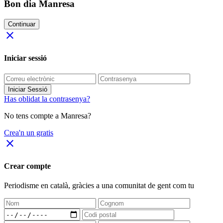
Bon dia Manresa
Continuar
close
Iniciar sessió
Iniciar Sessió
Has oblidat la contrasenya?
No tens compte a Manresa?
Crea'n un gratis
close
Crear compte
Periodisme
en català
, gràcies a una comunitat de gent com tu