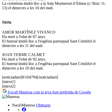
La cerimònia tindrà lloc a la Sala Montserrat d'Àltima (c/ Bruc 11-
13) el dimecres a les 10 del matí.
Súria
AMOR MARTÍNEZ VIVANCO
Ha mort a l'edat de 87 anys.
El funeral tindrà lloc a l'església parroquial Sant Cristòfol el
dimecres a les 11 del matí.
JOAN TERME CALMET
Ha mort a l'edat de 92 anys.
El funeral tindrà lloc a l'església parroquial Sant Cristòfol el
dimecres a les 10 del matí.
[noticiadiari]9/104794[/noticiadiari]
[intext1]
[intext2]
Escull Manresa com la teva font preferida de Google
NacióManresa
Obituaris