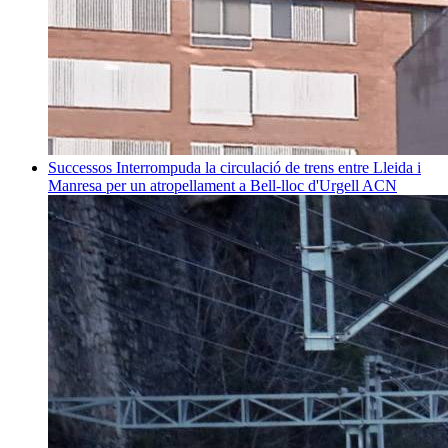
Successos
Interrompuda la circulació de trens entre Lleida i
Manresa per un atropellament a Bell-lloc d'Urgell
ACN