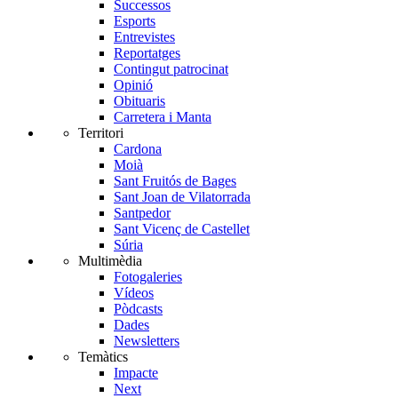
Successos
Esports
Entrevistes
Reportatges
Contingut patrocinat
Opinió
Obituaris
Carretera i Manta
Territori
Cardona
Moià
Sant Fruitós de Bages
Sant Joan de Vilatorrada
Santpedor
Sant Vicenç de Castellet
Súria
Multimèdia
Fotogaleries
Vídeos
Pòdcasts
Dades
Newsletters
Temàtics
Impacte
Next