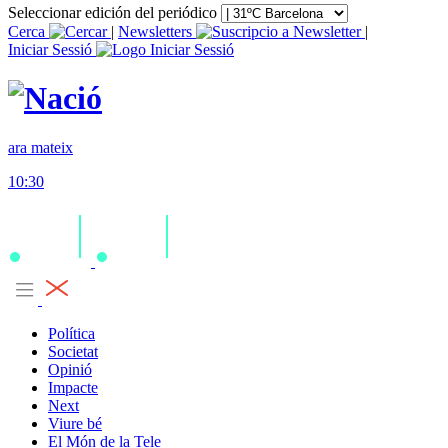
Seleccionar edición del periódico
Cerca
|
Newsletters
|
Iniciar Sessió
ara mateix
10:30
Política
Societat
Opinió
Impacte
Next
Viure bé
El Món de la Tele