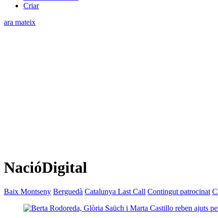
Criar
ara mateix
NacióDigital
Baix Montseny
Berguedà
Catalunya Last Call
Contingut patrocinat
C