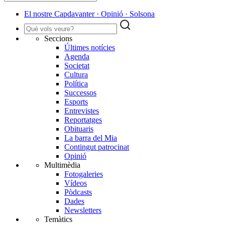
El nostre Capdavanter · Opinió · Solsona
Seccions
Últimes notícies
Agenda
Societat
Cultura
Política
Successos
Esports
Entrevistes
Reportatges
Obituaris
La barra del Mia
Contingut patrocinat
Opinió
Multimèdia
Fotogaleries
Vídeos
Pòdcasts
Dades
Newsletters
Temàtics