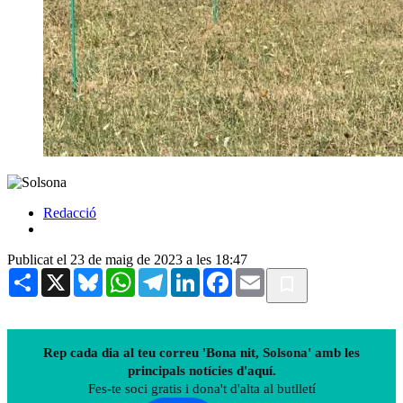
Redacció
Publicat el 23 de maig de 2023 a les 18:47
Share
X
Bluesky
WhatsApp
Telegram
LinkedIn
Facebook
Email
Rep cada dia al teu correu 'Bona nit, Solsona' amb les
principals notícies d'aquí.
Fes-te soci gratis i dona't d'alta al butlletí