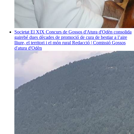
Societat
El XIX Concurs de Gossos d'Atura d'Odèn consolida
gairebé dues dècades de promoció de cura de bestiar a l’aire
lliure, el territori i el món rural
Redacció | Comissió Gossos
d'atura d'Odèn