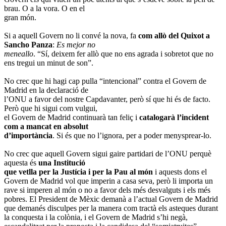
brau. O a la vora. O en el
gran món.
Si a aquell Govern no li convé la nova, fa
com allò del Quixot a
Sancho Panza
:
Es mejor no
meneallo
. “Sí, deixem fer allò que no ens agrada i sobretot que no
ens tregui un minut de son”.
No crec que hi hagi cap pulla “intencional” contra el Govern de
Madrid en la declaració de
l’ONU a favor del nostre Capdavanter, però sí que hi és de facto.
Però que hi sigui com vulgui,
el Govern de Madrid continuarà tan feliç i
catalogarà l’incident
com a mancat en absolut
d’importància
. Si és que no l’ignora, per a poder menysprear-lo.
No crec que aquell Govern sigui gaire partidari de l’ONU perquè
aquesta és
una Institució
que vetlla per la Justícia i per la Pau al món
i aquests dons el
Govern de Madrid vol que imperin a casa seva, però li importa un
rave si imperen al món o no a favor dels més desvalguts i els més
pobres. El President de Mèxic demanà a l’actual Govern de Madrid
que demanés disculpes per la manera com tractà els asteques durant
la conquesta i la colònia, i el Govern de Madrid s’hi negà,