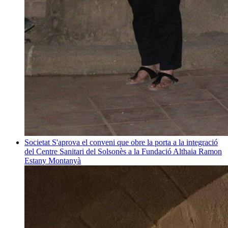
Societat
S'aprova el conveni que obre la porta a la integració
del Centre Sanitari del Solsonès a la Fundació Althaia
Ramon
Estany Montanyà