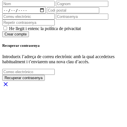
He llegit i entenc la política de privacitat
Crear compte
Recuperar contrasenya
Introdueix l’adreça de correu electrònic amb la qual accedeixes
habitualment i t’enviarem una nova clau d’accés.
Recuperar contrasenya
close