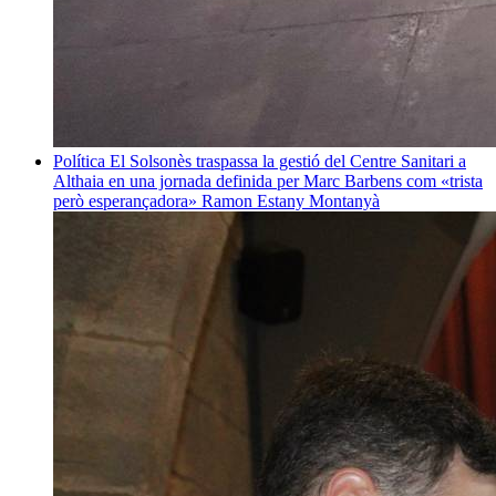
Política
El Solsonès traspassa la gestió del Centre Sanitari a
Althaia en una jornada definida per Marc Barbens com «trista
però esperançadora»
Ramon Estany Montanyà