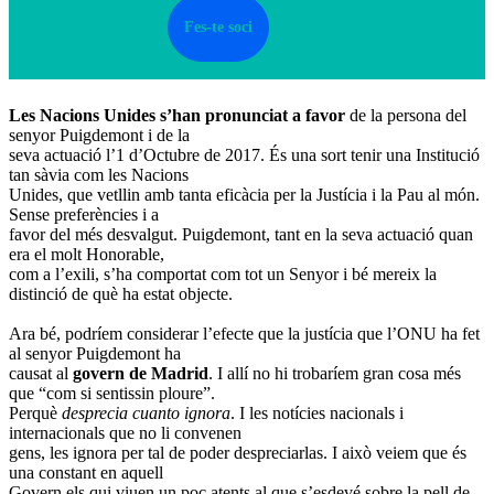
Fes-te soci
Les Nacions Unides s’han pronunciat a favor
de la persona del
senyor Puigdemont i de la
seva actuació l’1 d’Octubre de 2017. És una sort tenir una Institució
tan sàvia com les Nacions
Unides, que vetllin amb tanta eficàcia per la Justícia i la Pau al món.
Sense preferències i a
favor del més desvalgut. Puigdemont, tant en la seva actuació quan
era el molt Honorable,
com a l’exili, s’ha comportat com tot un Senyor i bé mereix la
distinció de què ha estat objecte.
Ara bé, podríem considerar l’efecte que la justícia que l’ONU ha fet
al senyor Puigdemont ha
causat al
govern de Madrid
. I allí no hi trobaríem gran cosa més
que “com si sentissin ploure”.
Perquè
desprecia cuanto ignora
. I les notícies nacionals i
internacionals que no li convenen
gens, les ignora per tal de poder despreciarlas. I això veiem que és
una constant en aquell
Govern els qui viuen un poc atents al que s’esdevé sobre la pell de