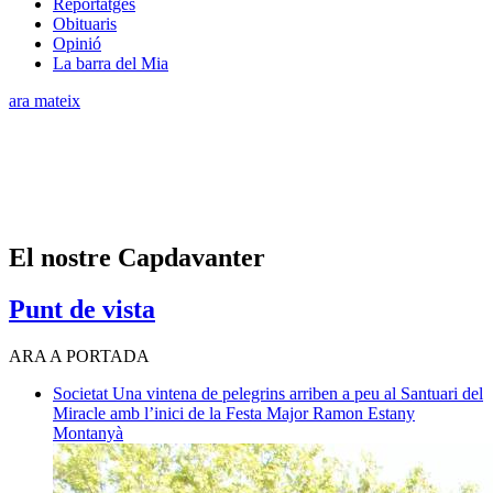
Reportatges
Obituaris
Opinió
La barra del Mia
ara mateix
El nostre Capdavanter
Punt de vista
ARA A PORTADA
Societat
Una vintena de pelegrins arriben a peu al Santuari del
Miracle amb l’inici de la Festa Major
Ramon Estany
Montanyà