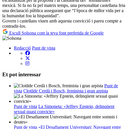
escandalitzat per la proposta i la candidesa del “somiatruites”
mexicà. Si fa no fa pel mateix temps, una personalitat castellana feia
una declaració pública assegurant que “l’època de millor vida per a
la humanitat fou la hispanidad”.
Govern i castellans viuen amb aquesta convicció i pareu compte a
contradir-los.
Escull Solsona com la teva font preferida de Google
Redacció
Punt de vista
Et pot interessar
Punt de
vista
Clotilde Cerdà i Bosch, feminista i gran arpista
Punt de vista
La Simoneta: «Jeffrey Epstein, delinqüent
sexual quasi convicte»
Punt de vista
«El Desafiament Universitari: Navegant entre