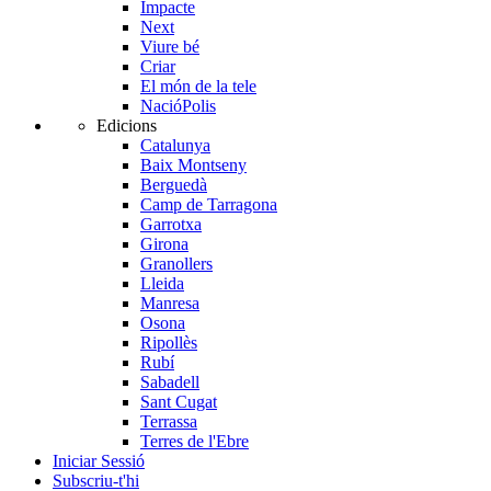
Impacte
Next
Viure bé
Criar
El món de la tele
NacióPolis
Edicions
Catalunya
Baix Montseny
Berguedà
Camp de Tarragona
Garrotxa
Girona
Granollers
Lleida
Manresa
Osona
Ripollès
Rubí
Sabadell
Sant Cugat
Terrassa
Terres de l'Ebre
Iniciar Sessió
Subscriu-t'hi